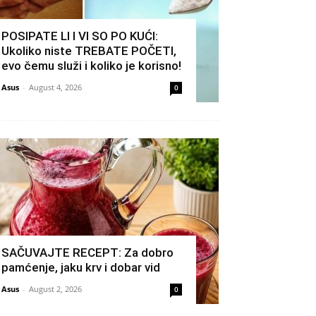
POSIPATE LI I VI SO PO KUĆI:
Ukoliko niste TREBATE POČETI,
evo čemu služi i koliko je korisno!
Asus
-
August 4, 2026
0
SAČUVAJTE RECEPT: Za dobro
pamćenje, jaku krv i dobar vid
Asus
-
August 2, 2026
0