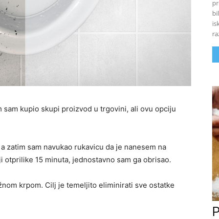
pr
bi
is
ra
sam kupio skupi proizvod u trgovini, ali ovu opciju
, a zatim sam navukao rukavicu da je nanesem na
i otprilike 15 minuta, jednostavno sam ga obrisao.
nom krpom. Cilj je temeljito eliminirati sve ostatke
P