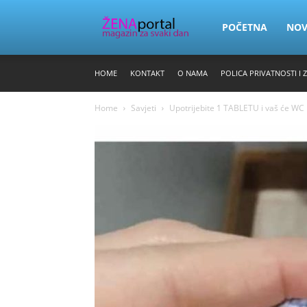
Zena
POČETNA
NO
HOME
KONTAKT
O NAMA
POLICA PRIVATNOSTI I 
Portal
Home
Savjeti
Upotrijebite 1 TABLETU i vaš će WC i