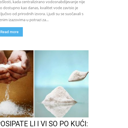
ošlosti, kada centralizirano vodosnabdijevanje nije
lo dostupno kao danas, kvalitet vode zavisio je
ključivo od prirodnih izvora. Ljudi su se suočavali s
znim izazovima u potrazi za...
Read more
OSIPATE LI I VI SO PO KUĆI: