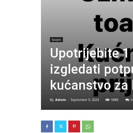
Savjeti
Upotrijebite 
izgledati potp
kućanstvo za 
By
Admin
-
September 9, 2024
5888
0