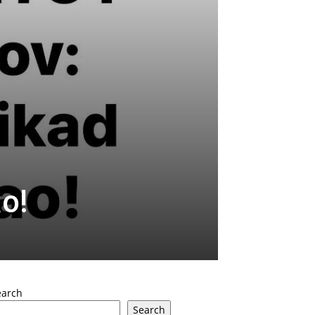
o!
earch
Search