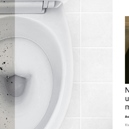
N
u
m
As
Kv