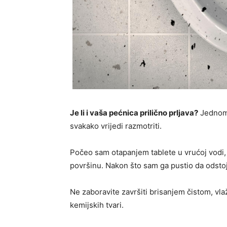
Je li i vaša pećnica prilično prljava?
Jednom 
svakako vrijedi razmotriti.
Počeo sam otapanjem tablete u vrućoj vodi
površinu. Nakon što sam ga pustio da odstoj
Ne zaboravite završiti brisanjem čistom, vlaž
kemijskih tvari.