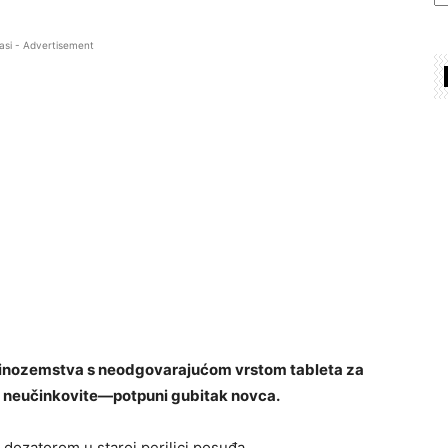
asi - Advertisement
 iz inozemstva s neodgovarajućom vrstom tableta za
uno neučinkovite—potpuni gubitak novca.
dozatorom u staroj perilici posuđa.