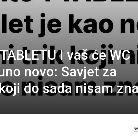
1 TABLETU i vaš će WC
uno novo: Savjet za
koji do sada nisam zna
S