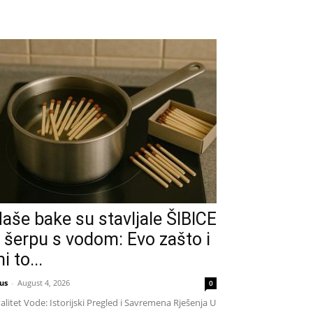
aše bake su stavljale ŠIBICE
 šerpu s vodom: Evo zašto i
i to...
us
-
August 4, 2026
0
alitet Vode: Istorijski Pregled i Savremena Rješenja U