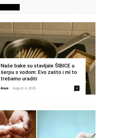
Izdvojeno
Naše bake su stavljale ŠIBICE u
šerpu s vodom: Evo zašto i mi to
trebamo uraditi
Asus
-
August 4, 2026
0