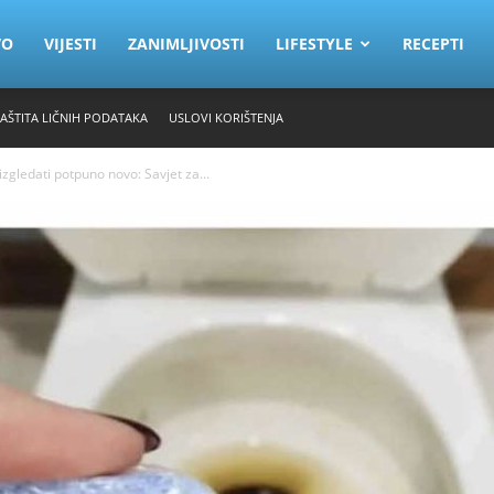
VO
VIJESTI
ZANIMLJIVOSTI
LIFESTYLE
RECEPTI
ZAŠTITA LIČNIH PODATAKA
USLOVI KORIŠTENJA
zgledati potpuno novo: Savjet za...