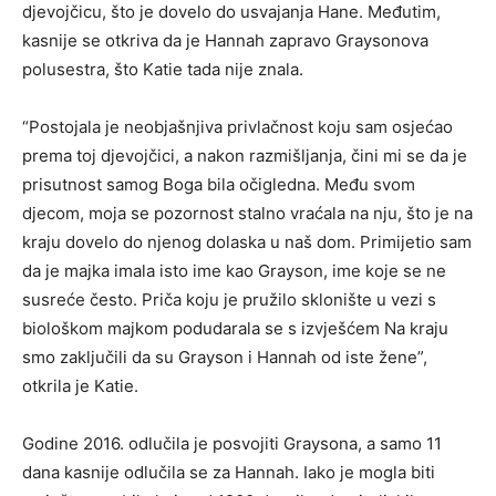
djevojčicu, što je dovelo do usvajanja Hane. Međutim,
kasnije se otkriva da je Hannah zapravo Graysonova
polusestra, što Katie tada nije znala.
“Postojala je neobjašnjiva privlačnost koju sam osjećao
prema toj djevojčici, a nakon razmišljanja, čini mi se da je
prisutnost samog Boga bila očigledna. Među svom
djecom, moja se pozornost stalno vraćala na nju, što je na
kraju dovelo do njenog dolaska u naš dom. Primijetio sam
da je majka imala isto ime kao Grayson, ime koje se ne
susreće često. Priča koju je pružilo sklonište u vezi s
biološkom majkom podudarala se s izvješćem Na kraju
smo zaključili da su Grayson i Hannah od iste žene”,
otkrila je Katie.
Godine 2016. odlučila je posvojiti Graysona, a samo 11
dana kasnije odlučila se za Hannah. Iako je mogla biti