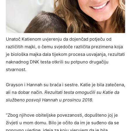
Unatoč Katienom uvjerenju da dojenčad potječu od
različitih majki, o čemu svjedoče različita prezimena koja
je biološka majka dala tijekom procesa usvajanja, rezultati
naknadnog DNK testa otkrili su potpuno drugačiju
stvarnost.
Grayson i Hannah su braća i sestre. Katie je bila zatečena,
ali na dobar način.
Rezultati testa omogućili su Katie da
službeno posvoji Hannah u prosincu 2018.
“Zbog njihove obiteljske povezanosti, dopušteno joj je
živjeti u mom domu. Bilo je očito da im je suđeno da se
ponovno ujedine, ideja za koju vjerujem da je bila