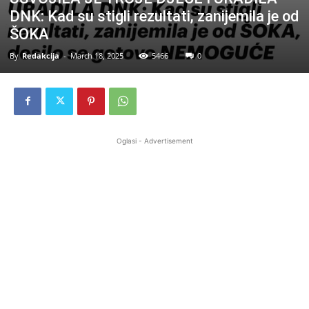
DNK: Kad su stigli rezultati, zanijemila je od
ŠOKA
By
Redakcija
-
March 18, 2025
5466
0
Oglasi - Advertisement