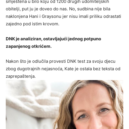
smještena u bilo koju od 1200 drugih udomiteljskih
obitelji, put ju je doveo do nas. No, sudbina nije bila
naklonjena Hani i Graysonu jer nisu imali priliku odrastati
zajedno pod istim krovom.
DNK je analiziran, ostavljajući jednog potpuno
zapanjenog otkrićem.
Nakon što je odlučila provesti DNK test za svoju djecu
zbog dugotrajnih nejasnoća, Kate je ostala bez teksta od
zaprepaštenja.