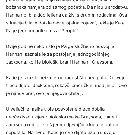
božanska namjera od samog početka. Da nisu u srodstvu,
Hannah bi bila dodijeljena da živi s drugim rođacima. Ova
situacija bila je doista nevjerojatna pojava”, rekla je Kate
Page jednom prilikom za “People”.
Dvije godine nakon što je Paige službeno posvojila
Hannah, saznala je za postojanje jednogodišnjeg
Jacksona, koji je biološki brat i Hannah i Graysona.
Katie je izrazila neizmjernu radost što prvi put drži svoje
treće dijete, Jacksona, rekavši američkim medijima: “Ovo
je njihov brat, ovo je njegova obitelj.
U veljači je majka troje posvojene djece dobila
neočekivanu vijest: biološka majka Graysona, Hane i
Jacksona rodila je još jednu djevojčicu koju je potom
napustila. Naravno, Katie je ovo dijete uzela u svoju