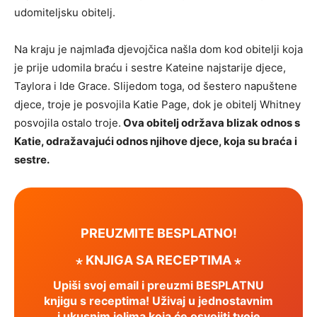
udomiteljsku obitelj.
Na kraju je najmlađa djevojčica našla dom kod obitelji koja
je prije udomila braću i sestre Kateine ​​najstarije djece,
Taylora i Ide Grace. Slijedom toga, od šestero napuštene
djece, troje je posvojila Katie Page, dok je obitelj Whitney
posvojila ostalo troje.
Ova obitelj održava blizak odnos s
Katie, odražavajući odnos njihove djece, koja su braća i
sestre.
PREUZMITE BESPLATNO!
⋆ KNJIGA SA RECEPTIMA ⋆
Upiši svoj email i preuzmi BESPLATNU
knjigu s receptima! Uživaj u jednostavnim
i ukusnim jelima koja će osvojiti tvoje