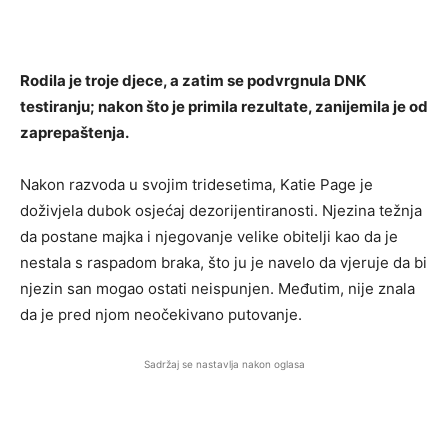
Rodila je troje djece, a zatim se podvrgnula DNK
testiranju; nakon što je primila rezultate, zanijemila je od
zaprepaštenja.
Nakon razvoda u svojim tridesetima, Katie Page je
doživjela dubok osjećaj dezorijentiranosti. Njezina težnja
da postane majka i njegovanje velike obitelji kao da je
nestala s raspadom braka, što ju je navelo da vjeruje da bi
njezin san mogao ostati neispunjen. Međutim, nije znala
da je pred njom neočekivano putovanje.
Sadržaj se nastavlja nakon oglasa