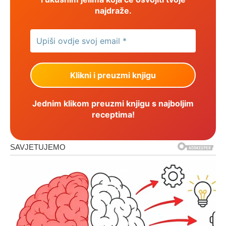
najdraže.
Jednim klikom preuzmi knjigu s najboljim
receptima!