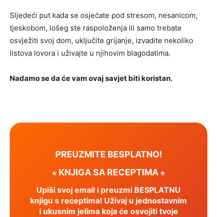
Sljedeći put kada se osjećate pod stresom, nesanicom,
tjeskobom, lošeg ste raspoloženja ili samo trebate
osvježiti svoj dom, uključite grijanje, izvadite nekoliko
listova lovora i uživajte u njihovim blagodatima.
Nadamo se da će vam ovaj savjet biti koristan.
PREUZMITE BESPLATNO!
⋆ KNJIGA SA RECEPTIMA ⋆
Upiši svoj email i preuzmi BESPLATNU
knjigu s receptima! Uživaj u jednostavnim
i ukusnim jelima koja će osvojiti tvoje