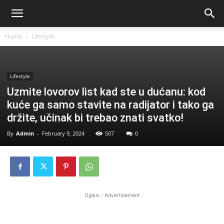
Home
Lifestyle
Lifestyle
Uzmite lovorov list kad ste u dućanu: kod
kuće ga samo stavite na radijator i tako ga
držite, učinak bi trebao znati svatko!
By
Admin
-
February 9, 2024
507
0
Oglasi - Advertisement