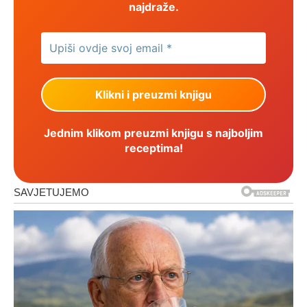
najdraže.
Jednim klikom preuzmi knjigu s najboljim
receptima!