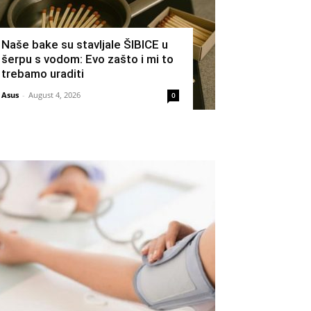
Naše bake su stavljale ŠIBICE u
šerpu s vodom: Evo zašto i mi to
trebamo uraditi
Asus
-
August 4, 2026
0