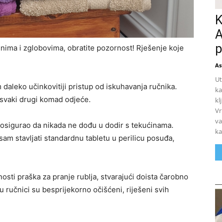
K
A
p
nima i zglobovima, obratite pozornost! Rješenje koje
As
Ut
aleko učinkovitiji pristup od iskuhavanja ručnika.
ka
 svaki drugi komad odjeće.
kl
Vr
va
sigurao da nikada ne dođu u dodir s tekućinama.
ka
sam stavljati standardnu ​​tabletu u perilicu posuđa,
ti praška za pranje rublja, stvarajući doista čarobno
ručnici su besprijekorno očišćeni, riješeni svih