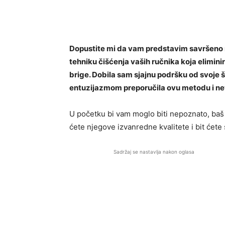
Dopustite mi da vam predstavim savršeno 
tehniku ​​čišćenja vaših ručnika koja elimi
brige. Dobila sam sjajnu podršku od svoje šo
entuzijazmom preporučila ovu metodu i nev
U početku bi vam moglo biti nepoznato, baš k
ćete njegove izvanredne kvalitete i bit ćete 
Sadržaj se nastavlja nakon oglasa