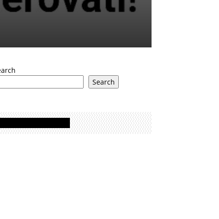
earch
Search
Oglasi - Advertisement