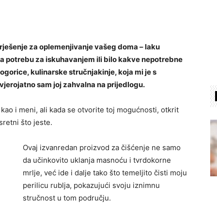
rješenje za oplemenjivanje vašeg doma – laku
nira potrebu za iskuhavanjem ili bilo kakve nepotrebne
gorice, kulinarske stručnjakinje, koja mi je s
jerojatno sam joj zahvalna na prijedlogu.
ao i meni, ali kada se otvorite toj mogućnosti, otkrit
sretni što jeste.
Ovaj izvanredan proizvod za čišćenje ne samo
da učinkovito uklanja masnoću i tvrdokorne
mrlje, već ide i dalje tako što temeljito čisti moju
perilicu rublja, pokazujući svoju iznimnu
stručnost u tom području.