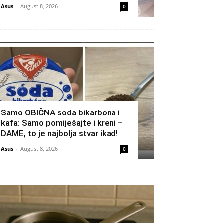
Asus
-
August 8, 2026
0
Samo OBIČNA soda bikarbona i
kafa: Samo pomiješajte i kreni –
DAME, to je najbolja stvar ikad!
Asus
-
August 8, 2026
0