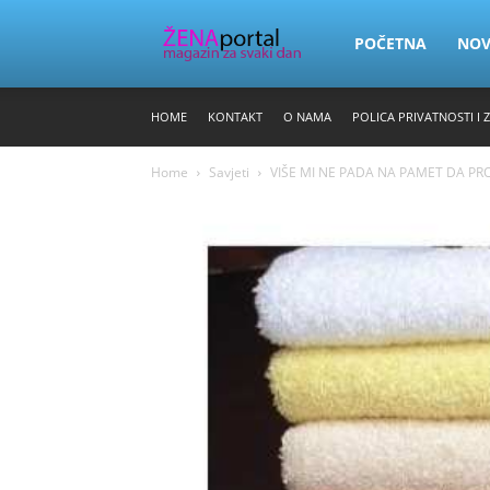
Zena
POČETNA
NO
HOME
KONTAKT
O NAMA
POLICA PRIVATNOSTI I 
Portal
Home
Savjeti
VIŠE MI NE PADA NA PAMET DA PR