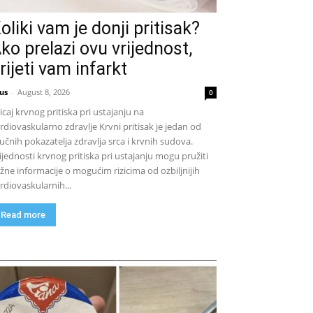
oliki vam je donji pritisak?
ko prelazi ovu vrijednost,
rijeti vam infarkt
us
-
August 8, 2026
0
icaj krvnog pritiska pri ustajanju na
rdiovaskularno zdravlje Krvni pritisak je jedan od
jučnih pokazatelja zdravlja srca i krvnih sudova.
ijednosti krvnog pritiska pri ustajanju mogu pružiti
žne informacije o mogućim rizicima od ozbiljnijih
rdiovaskularnih...
Read more