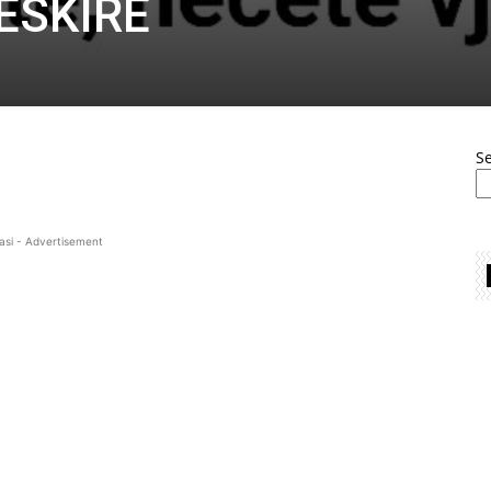
EŠKIRE
S
asi - Advertisement