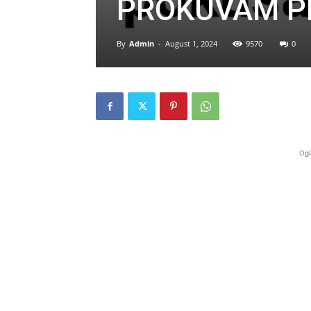
PROKUVAM P
By
Admin
-
August 1, 2024
9570
0
Ogl