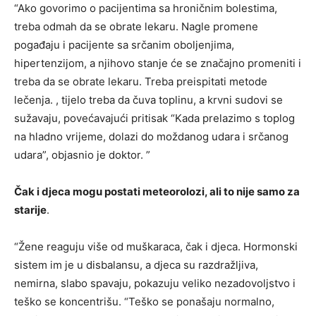
“Ako govorimo o pacijentima sa hroničnim bolestima,
treba odmah da se obrate lekaru. Nagle promene
pogađaju i pacijente sa srčanim oboljenjima,
hipertenzijom, a njihovo stanje će se značajno promeniti i
treba da se obrate lekaru. Treba preispitati metode
lečenja. , tijelo treba da čuva toplinu, a krvni sudovi se
sužavaju, povećavajući pritisak “Kada prelazimo s toplog
na hladno vrijeme, dolazi do moždanog udara i srčanog
udara”, objasnio je doktor. ”
Čak i djeca mogu postati meteorolozi, ali to nije samo za
starije
.
“Žene reaguju više od muškaraca, čak i djeca. Hormonski
sistem im je u disbalansu, a djeca su razdražljiva,
nemirna, slabo spavaju, pokazuju veliko nezadovoljstvo i
teško se koncentrišu. “Teško se ponašaju normalno,