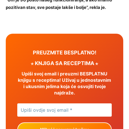
pozitivan stav, sve postaje lakše i bolje”, rekla je.
PREUZMITE BESPLATNO!
⋆ KNJIGA SA RECEPTIMA ⋆
Upiši svoj email i preuzmi BESPLATNU
knjigu s receptima! Uživaj u jednostavnim
i ukusnim jelima koja će osvojiti tvoje
najdraže.