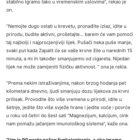
stabilno Igramo tako u vremenskim uslovima”, rekao je
on.
“Nemojte dugo ostati u krevetu, pronađite izlaz, idite u
prirodu, budite aktivni, prošetajte… barem će vam pomoći
taj najbolji i najprocjenjiviji lijek. Pušači neka puše manje,
svaki put kada Zapalit će se vaše krvne žile u narednih 15
minuta, a mi ih također smanjujemo od cigareta. Nijedan
lijek ne može zamijeniti fizičku aktivnost. ” ona je rekla.
“Prema nekim istraživanjima, nakon brzog hodanja pet
kilometara dnevno, ljudi smanjuju dozu lijekova za krvni
pritisak. Provodite što više vremena u prirodi, idite u
šetnje, jedite što više svježe hrane i jedite voće i povrće
u roku od četiri do šest sati “Magnezijum, kalcijum, cink
nam pomažu jačanjem imunološkog sistema”, kaže ona.
“Um je 90 posto našeg funkcioniranja, a ako imamo