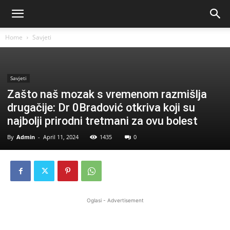
Home
Savjeti
Savjeti
Zašto naš mozak s vremenom razmišlja
drugačije: Dr 0Bradović otkriva koji su
najbolji prirodni tretmani za ovu bolest
By
Admin
-
April 11, 2024
1435
0
Oglasi - Advertisement