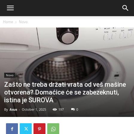
Home
Novo
Novo
Zašto ne treba držati vrata od veš mašine
otvorena? Domaćice će se zabezeknuti,
istina je SUROVA
By
Asus
-
October 1, 2025
197
0