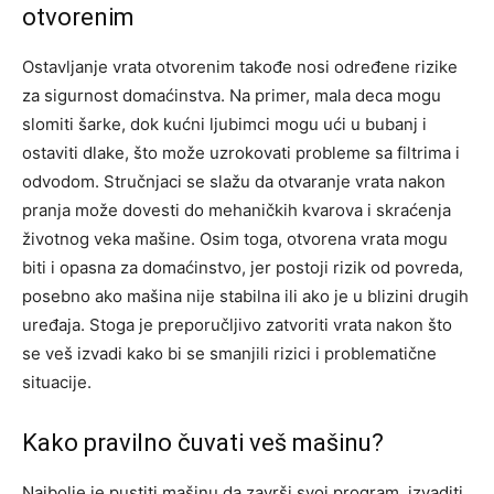
otvorenim
Ostavljanje vrata otvorenim takođe nosi određene rizike
za sigurnost domaćinstva. Na primer, mala deca mogu
slomiti šarke, dok kućni ljubimci mogu ući u bubanj i
ostaviti dlake, što može uzrokovati probleme sa filtrima i
odvodom.
Stručnjaci se slažu da otvaranje vrata nakon
pranja može dovesti do mehaničkih kvarova i skraćenja
životnog veka mašine. Osim toga, otvorena vrata mogu
biti i opasna za domaćinstvo, jer postoji rizik od povreda,
posebno ako mašina nije stabilna ili ako je u blizini drugih
uređaja.
Stoga je preporučljivo zatvoriti vrata nakon što
se veš izvadi kako bi se smanjili rizici i problematične
situacije.
Kako pravilno čuvati veš mašinu?
Najbolje je pustiti mašinu da završi svoj program, izvaditi