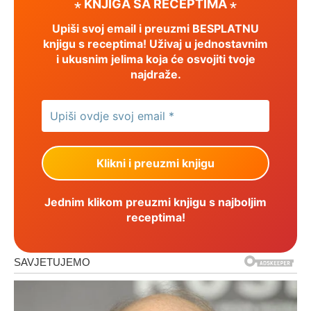
⋆ KNJIGA SA RECEPTIMA ⋆
Upiši svoj email i preuzmi BESPLATNU
knjigu s receptima! Uživaj u jednostavnim
i ukusnim jelima koja će osvojiti tvoje
najdraže.
Jednim klikom preuzmi knjigu s najboljim
receptima!