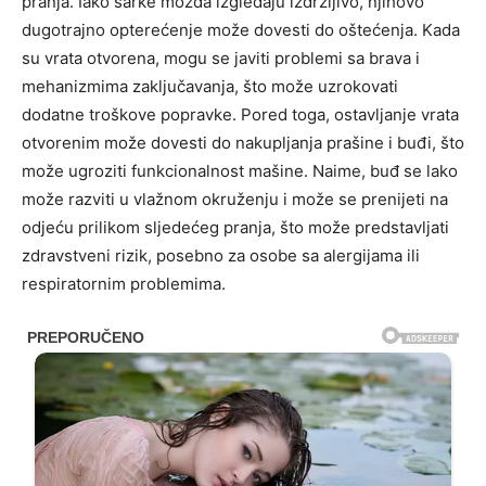
pranja. Iako šarke možda izgledaju izdržljivo, njihovo
dugotrajno opterećenje može dovesti do oštećenja. Kada
su vrata otvorena, mogu se javiti problemi sa brava i
mehanizmima zaključavanja, što može uzrokovati
dodatne troškove popravke. Pored toga, ostavljanje vrata
otvorenim može dovesti do nakupljanja prašine i buđi, što
može ugroziti funkcionalnost mašine. Naime, buđ se lako
može razviti u vlažnom okruženju i može se prenijeti na
odjeću prilikom sljedećeg pranja, što može predstavljati
zdravstveni rizik, posebno za osobe sa alergijama ili
respiratornim problemima.