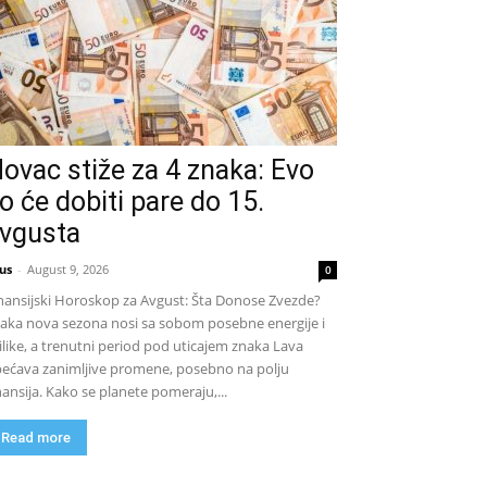
ovac stiže za 4 znaka: Evo
o će dobiti pare do 15.
vgusta
us
-
August 9, 2026
0
nansijski Horoskop za Avgust: Šta Donose Zvezde?
aka nova sezona nosi sa sobom posebne energije i
ilike, a trenutni period pod uticajem znaka Lava
ećava zanimljive promene, posebno na polju
nansija. Kako se planete pomeraju,...
Read more