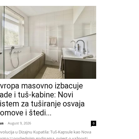
vropa masovno izbacuje
ade i tuš-kabine: Novi
istem za tuširanje osvaja
omove i štedi...
us
-
August 9, 2026
0
volucija u Dizajnu Kupatila: Tuš-Kapsule kao Nova
rma U posljednjim godinama, svijest o važnosti