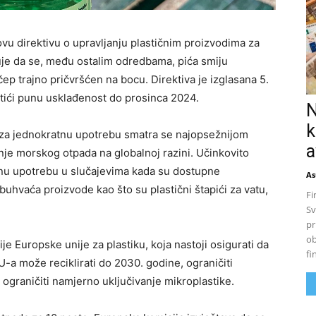
ovu direktivu o upravljanju plastičnim proizvodima za
uje da se, među ostalim odredbama, pića smiju
ep trajno pričvršćen na bocu. Direktiva je izglasana 5.
stići punu usklađenost do prosinca 2024.
N
k
i za jednokratnu upotrebu smatra se najopsežnijom
a
 morskog otpada na globalnoj razini. Učinkovito
tnu upotrebu u slučajevima kada su dostupne
As
buhvaća proizvode kao što su plastični štapići za vatu,
Fi
Sv
pr
ob
je Europske unije za plastiku, koja nastoji osigurati da
fi
-a može reciklirati do 2030. godine, ograničiti
 ograničiti namjerno uključivanje mikroplastike.