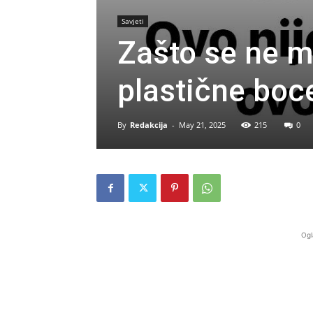
Savjeti
Zašto se ne m
plastične boc
By
Redakcija
-
May 21, 2025
215
0
Ogl