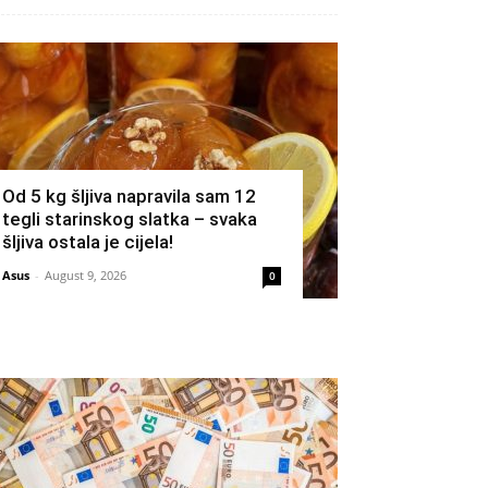
Od 5 kg šljiva napravila sam 12
tegli starinskog slatka – svaka
šljiva ostala je cijela!
Asus
-
August 9, 2026
0