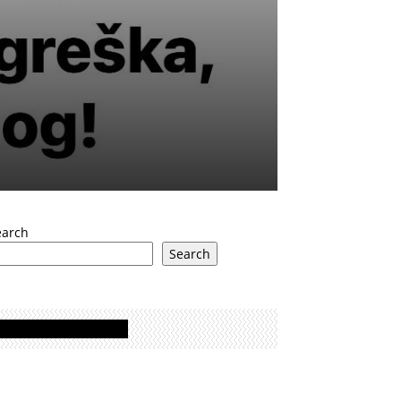
earch
Search
Oglasi - Advertisement