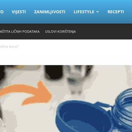
VO
VIJESTI
ZANIMLJIVOSTI
LIFESTYLE
RECEPTI
ZAŠTITA LIČNIH PODATAKA
USLOVI KORIŠTENJA
stične boce?