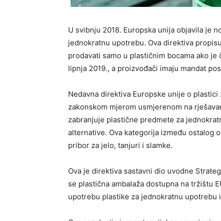
U svibnju 2018. Europska unija objavila je n
jednokratnu upotrebu. Ova direktiva propis
prodavati samo u plastičnim bocama ako je č
lipnja 2019., a proizvođači imaju mandat po
Nedavna direktiva Europske unije o plastic
zakonskom mjerom usmjerenom na rješavanje
zabranjuje plastične predmete za jednokra
alternative. Ova kategorija između ostalog o
pribor za jelo, tanjuri i slamke.
Ova je direktiva sastavni dio uvodne Strategi
se plastična ambalaža dostupna na tržištu EU
upotrebu plastike za jednokratnu upotrebu i