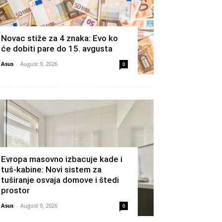
Novac stiže za 4 znaka: Evo ko
će dobiti pare do 15. avgusta
Asus
-
August 9, 2026
0
Evropa masovno izbacuje kade i
tuš-kabine: Novi sistem za
tuširanje osvaja domove i štedi
prostor
Asus
-
August 9, 2026
0