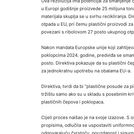
Ova rezolucija ima potencijal za smanjenje 
u Europi godišnje proizvede 25 milijuna ton
materijala skuplja se u svrhu recikliranja. 
otpada u EU, pri čemu plastični proizvodi z
povezani s ribolovom 27 posto ukupnog otp
Nakon mandata Europske unije koji zahtijev
poklopcima 2024. godine, predviđa se sman
posto. Direktiva pokazuje da su plastični č
za jednokratnu upotrebu na obalama EU-a.
Direktiva, tvrdi da bi “plastične posude za 
tržištu samo ako su u skladu s posebnim kri
plastičnih čepova i poklopaca.
Cijeli proces naišao je na svoje izazove. S 
propisima, odlučila se uspostaviti uniformn
odgovarajuću čvrstoću, pouzdanost i sigurn