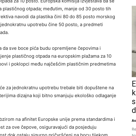
otpada za 10 posto. Europska komisija izvještava da se
a plastičnog otpada; međutim, manje od 30 posto tih
Direktiva navodi da plastika čini 80 do 85 posto morskog
a jednokratnu upotrebu čine 50 posto, a predmeti
ada.
a da sve boce pića budu opremljene čepovima i
jenje plastičnog otpada na europskim plažama za 10
epovi i poklopci među najčešćim plastičnim predmetima
E
piće za jednokratnu upotrebu trebale biti dopuštene na
k
terijima dizajna koji bitno smanjuju ekološko odlaganje
s
d
obzirom na afinitet Europske unije prema standardima i
As
ost za ove čepove, osiguravajući da posjeduju
Re
ost dok ostaju sigurno pričvršćeni na bocu tijekom
No