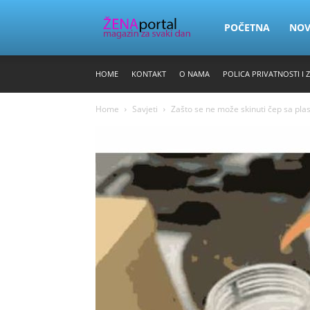
Zena
POČETNA
NO
HOME
KONTAKT
O NAMA
POLICA PRIVATNOSTI I 
Portal
Home
Savjeti
Zašto se ne može skinuti čep sa pla