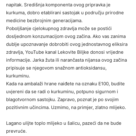
napitak. Središnja komponenta ovog pripravka je
kurkuma, dobro etablirani sastojak u području prirodne
medicine bezbrojnim generacijama.
Poboljšanje cjelokupnog zdravlja može se postići
dosljednom konzumacijom ovog začina. Ako vas zanima
dublje upoznavanje dobrobiti ovog jednostavnog eliksira
zdravlja, YouTube kanal Lekovite Biljke donosi vrijedne
informacije. Jarka žuta ili narančasta nijansa ovog začina
pripisuje se njegovom snažnom antioksidansu,
kurkuminu.
Kada na ambalaži hrane naiđete na oznaku E100, budite
uvjereni da se radi o kurkuminu, potpuno sigurnom i
blagotvornom sastojku. Zapravo, poznat je po svojim
pozitivnim učincima. Uzmimo, na primjer, zlatno mlijeko.
Lagano ulijte toplo mlijeko u šalicu, pazeći da ne bude
prevruće.