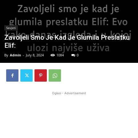
Savjeti
Zavoljeli Smo Je Kad Je Glumila Preslatku
Elif:
By
Admin
-
July 8, 2024
1084
0
Oglasi - Advertisement