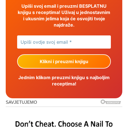
Upiši svoj email i preuzmi BESPLATNU
knjigu s receptima! Uživaj u jednostavnim
i ukusnim jelima koja će osvojiti tvoje
najdraže.
Jednim klikom preuzmi knjigu s najboljim
receptima!