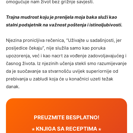
omogućuje nam život bez grižnje savjesti.
Trajna mudrost koju je prenijela moja baka služi kao
stalni podsjetnik na važnost poštenja i istinoljubivosti.
Njezina pronicljiva rečenica, “Uživajte u sadašnjosti, jer
posljedice čekaju”, nije služila samo kao poruka
upozorenja, već i kao nacrt za vođenje zadovoljavajućeg i
časnog života. Iz njezinih učenja stekli smo razumijevanje
da je suočavanje sa stvarnošću uvijek superiornije od
prebivanja u zabludi koja će u konačnici uzeti težak
danak.
PREUZMITE BESPLATNO!
⋆ KNJIGA SA RECEPTIMA ⋆