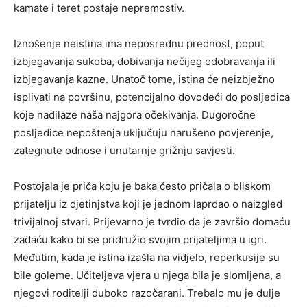
kamate i teret postaje nepremostiv.
Iznošenje neistina ima neposrednu prednost, poput
izbjegavanja sukoba, dobivanja nečijeg odobravanja ili
izbjegavanja kazne. Unatoč tome, istina će neizbježno
isplivati ​​na površinu, potencijalno dovodeći do posljedica
koje nadilaze naša najgora očekivanja. Dugoročne
posljedice nepoštenja uključuju narušeno povjerenje,
zategnute odnose i unutarnje grižnju savjesti.
Postojala je priča koju je baka često pričala o bliskom
prijatelju iz djetinjstva koji je jednom laprdao o naizgled
trivijalnoj stvari. Prijevarno je tvrdio da je završio domaću
zadaću kako bi se pridružio svojim prijateljima u igri.
Međutim, kada je istina izašla na vidjelo, reperkusije su
bile goleme. Učiteljeva vjera u njega bila je slomljena, a
njegovi roditelji duboko razočarani. Trebalo mu je dulje