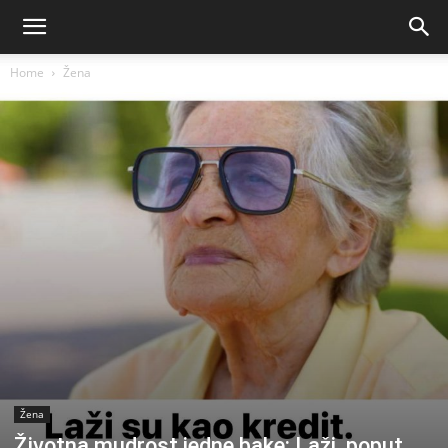
Home
Žena
Žena
Životna mudrost jedne bake: Laži, poput