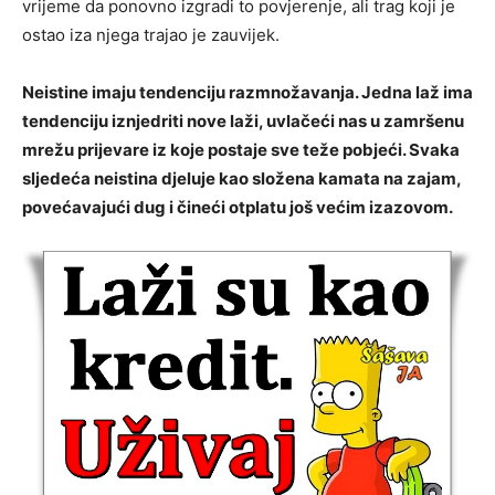
vrijeme da ponovno izgradi to povjerenje, ali trag koji je
ostao iza njega trajao je zauvijek.
Neistine imaju tendenciju razmnožavanja. Jedna laž ima
tendenciju iznjedriti nove laži, uvlačeći nas u zamršenu
mrežu prijevare iz koje postaje sve teže pobjeći. Svaka
sljedeća neistina djeluje kao složena kamata na zajam,
povećavajući dug i čineći otplatu još većim izazovom.