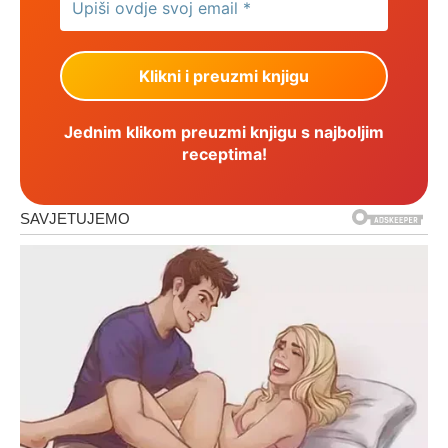
Jednim klikom preuzmi knjigu s najboljim
receptima!