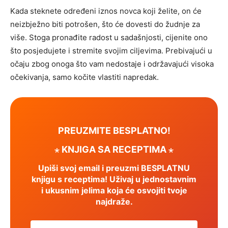
Kada steknete određeni iznos novca koji želite, on će
neizbježno biti potrošen, što će dovesti do žudnje za
više. Stoga pronađite radost u sadašnjosti, cijenite ono
što posjedujete i stremite svojim ciljevima. Prebivajući u
očaju zbog onoga što vam nedostaje i održavajući visoka
očekivanja, samo kočite vlastiti napredak.
PREUZMITE BESPLATNO!
⋆ KNJIGA SA RECEPTIMA ⋆
Upiši svoj email i preuzmi BESPLATNU
knjigu s receptima! Uživaj u jednostavnim
i ukusnim jelima koja će osvojiti tvoje
najdraže.