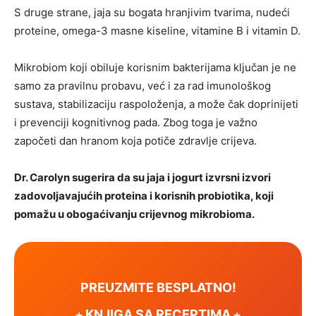
S druge strane, jaja su bogata hranjivim tvarima, nudeći
proteine, omega-3 masne kiseline, vitamine B i vitamin D.
Mikrobiom koji obiluje korisnim bakterijama ključan je ne
samo za pravilnu probavu, već i za rad imunološkog
sustava, stabilizaciju raspoloženja, a može čak doprinijeti
i prevenciji kognitivnog pada. Zbog toga je važno
započeti dan hranom koja potiče zdravlje crijeva.
Dr. Carolyn sugerira da su jaja i jogurt izvrsni izvori
zadovoljavajućih proteina i korisnih probiotika, koji
pomažu u obogaćivanju crijevnog mikrobioma.
PREUZMITE BESPLATNO!
⋆ KNJIGA SA RECEPTIMA ⋆