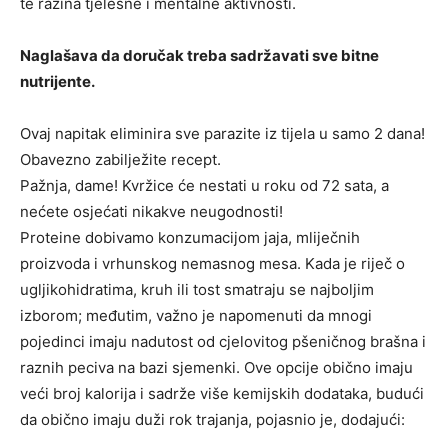
te razina tjelesne i mentalne aktivnosti.
Naglašava da doručak treba sadržavati sve bitne
nutrijente.
Ovaj napitak eliminira sve parazite iz tijela u samo 2 dana!
Obavezno zabilježite recept.
Pažnja, dame! Kvržice će nestati u roku od 72 sata, a
nećete osjećati nikakve neugodnosti!
Proteine ​​dobivamo konzumacijom jaja, mliječnih
proizvoda i vrhunskog nemasnog mesa. Kada je riječ o
ugljikohidratima, kruh ili tost smatraju se najboljim
izborom; međutim, važno je napomenuti da mnogi
pojedinci imaju nadutost od cjelovitog pšeničnog brašna i
raznih peciva na bazi sjemenki. Ove opcije obično imaju
veći broj kalorija i sadrže više kemijskih dodataka, budući
da obično imaju duži rok trajanja, pojasnio je, dodajući: