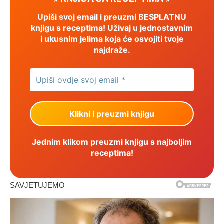
Upiši svoj email i preuzmi BESPLATNU
knjigu s receptima! Uživaj u jednostavnim
i ukusnim jelima koja će osvojiti tvoje
najdraže.
Jednim klikom preuzmi knjigu s najboljim
receptima!