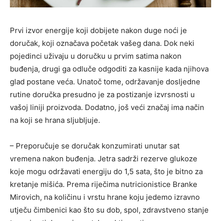
Prvi izvor energije koji dobijete nakon duge noći je
doručak, koji označava početak vašeg dana. Dok neki
pojedinci uživaju u doručku u prvim satima nakon
buđenja, drugi ga odluče odgoditi za kasnije kada njihova
glad postane veća. Unatoč tome, održavanje dosljedne
rutine doručka presudno je za postizanje izvrsnosti u
vašoj liniji proizvoda. Dodatno, još veći značaj ima način
na koji se hrana sljubljuje.
– Preporučuje se doručak konzumirati unutar sat
vremena nakon buđenja. Jetra sadrži rezerve glukoze
koje mogu održavati energiju do 1,5 sata, što je bitno za
kretanje mišića. Prema riječima nutricionistice Branke
Mirovich, na količinu i vrstu hrane koju jedemo izravno
utječu čimbenici kao što su dob, spol, zdravstveno stanje