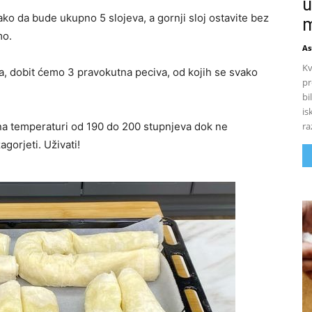
u
ko da bude ukupno 5 slojeva, a gornji sloj ostavite bez
m
mo.
As
Kv
, dobit ćemo 3 pravokutna peciva, od kojih se svako
pr
bi
is
ra
 na temperaturi od 190 do 200 stupnjeva dok ne
gorjeti. Uživati!