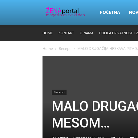
Zena
POČETNA
NO
HOME
KONTAKT
O NAMA
POLICA PRIVATNOSTI I 
Portal
Home
Recepti
MALO DRUGAČIJA HRSKAVA PITA 
Recepti
MALO DRUGAČ
MESOM…
By
Admin
-
September 22, 2024
162
0