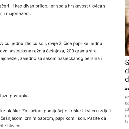
ri ili kao divan prilog, jer spaja hrskavost tikvica s
em i majonezom.
cu, jednu žličicu soli, dvije žličice paprike, jednu
, dva nasjeckana režnja češnjaka, 200 grama sira
 majoneze , zajedno sa šakom nasjeckanog peršina i
S
d
d
As
 fazu postupka.
Pr
ko
zd
ke ploške. Za začine, pomiješajte kriške tikvica u zdjeli
na
 češnjakom, crnim paprom, paprikom i soli. Pazite da
ta
te tikvice.