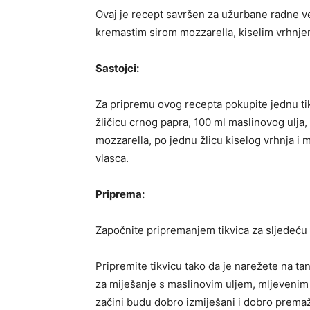
Ovaj je recept savršen za užurbane radne veče
kremastim sirom mozzarella, kiselim vrhnj
Sastojci:
Za pripremu ovog recepta pokupite jednu tikvi
žličicu crnog papra, 100 ml maslinovog ulja
mozzarella, po jednu žlicu kiselog vrhnja i
vlasca.
Priprema:
Započnite pripremanjem tikvica za sljedeću
Pripremite tikvicu tako da je narežete na tan
za miješanje s maslinovim uljem, mljevenim
začini budu dobro izmiješani i dobro premaži