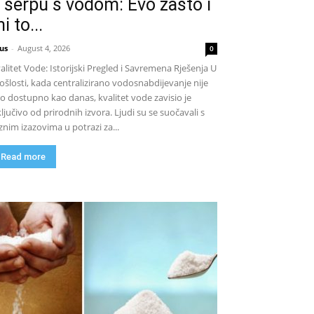
 šerpu s vodom: Evo zašto i
i to...
us
-
August 4, 2026
0
alitet Vode: Istorijski Pregled i Savremena Rješenja U
ošlosti, kada centralizirano vodosnabdijevanje nije
lo dostupno kao danas, kvalitet vode zavisio je
ključivo od prirodnih izvora. Ljudi su se suočavali s
znim izazovima u potrazi za...
Read more