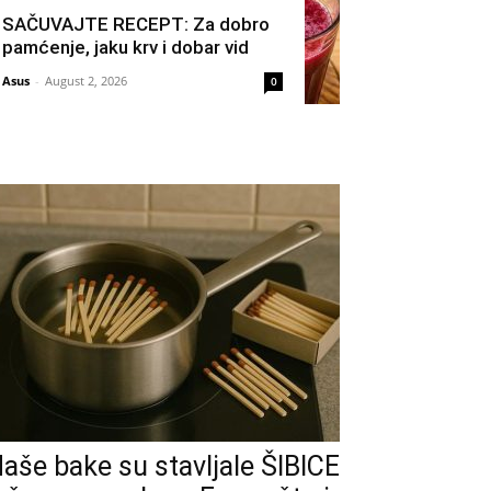
SAČUVAJTE RECEPT: Za dobro
pamćenje, jaku krv i dobar vid
Asus
-
August 2, 2026
0
aše bake su stavljale ŠIBICE