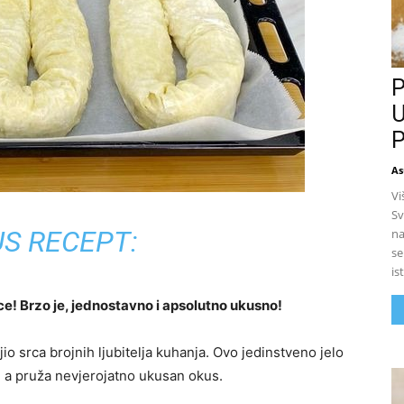
P
U
P
As
Vi
Sv
S RECEPT:
na
se
is
e! Brzo je, jednostavno i apsolutno ukusno!
jio srca brojnih ljubitelja kuhanja. Ovo jedinstveno jelo
n, a pruža nevjerojatno ukusan okus.