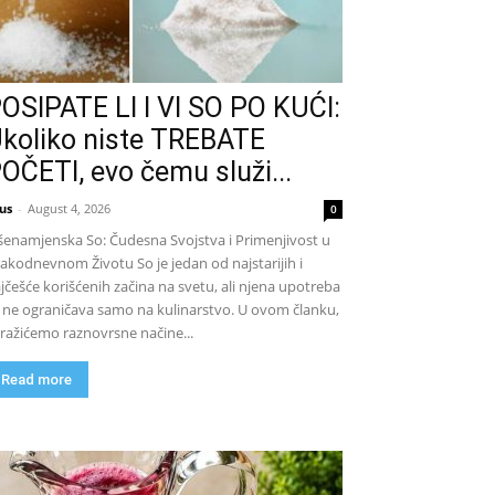
OSIPATE LI I VI SO PO KUĆI:
koliko niste TREBATE
OČETI, evo čemu služi...
us
-
August 4, 2026
0
šenamjenska So: Čudesna Svojstva i Primenjivost u
akodnevnom Životu So je jedan od najstarijih i
jčešće korišćenih začina na svetu, ali njena upotreba
 ne ograničava samo na kulinarstvo. U ovom članku,
tražićemo raznovrsne načine...
Read more