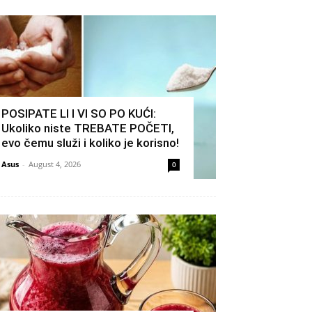
POSIPATE LI I VI SO PO KUĆI:
Ukoliko niste TREBATE POČETI,
evo čemu služi i koliko je korisno!
Asus
-
August 4, 2026
0