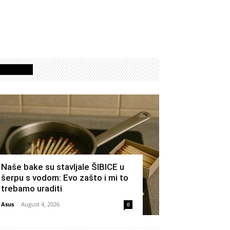
Izdvojeno
Naše bake su stavljale ŠIBICE u
šerpu s vodom: Evo zašto i mi to
trebamo uraditi
Asus
-
August 4, 2026
0