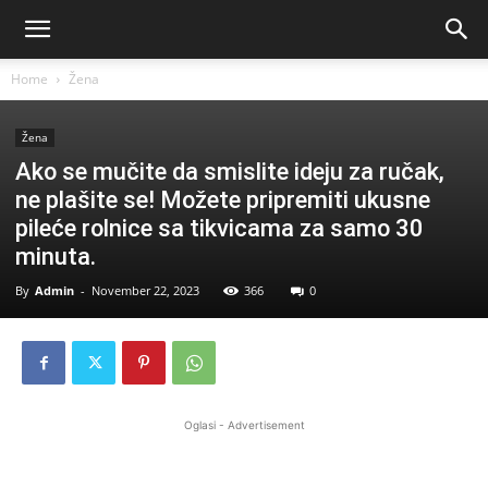
Home
Žena
Žena
Ako se mučite da smislite ideju za ručak,
ne plašite se! Možete pripremiti ukusne
pileće rolnice sa tikvicama za samo 30
minuta.
By
Admin
-
November 22, 2023
366
0
Oglasi - Advertisement