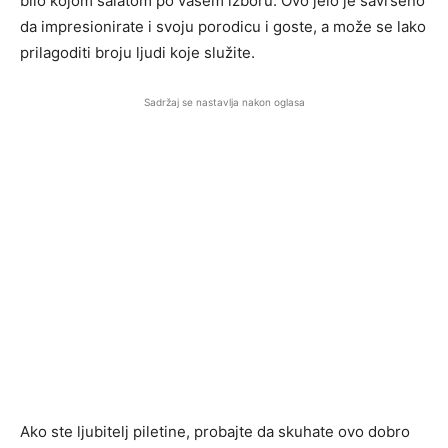
bilo kojom salatom po vašem izboru. Ovo jelo je savršeno
da impresionirate i svoju porodicu i goste, a može se lako
prilagoditi broju ljudi koje služite.
Sadržaj se nastavlja nakon oglasa
Ako ste ljubitelj piletine, probajte da skuhate ovo dobro