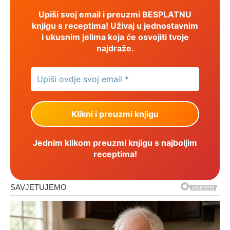
Upiši svoj email i preuzmi BESPLATNU
knjigu s receptima! Uživaj u jednostavnim
i ukusnim jelima koja će osvojiti tvoje
najdraže.
Jednim klikom preuzmi knjigu s najboljim
receptima!