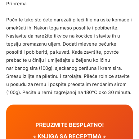
Priprema:
Počnite tako što ćete narezati pileći file na uske komade i
omekšati ih. Nakon toga meso posolite i pobiberite.
Nastavite da narežite tikvice na kockice i stavite ih u
tepsiju premazanu uljem. Dodati mlevene pečurke,
posoliti i pobiberiti, pa kuvati. Kada završite, povrće
prebacite u činiju i umiješajte u željenu količinu
naribanog sira (100g), sjeckanog peršuna i krem ​​sira.
Smesu izlijte na piletinu i zarolajte. Pileće rolnice stavite
u posudu za rernu i pospite preostalim rendanim sirom
(100g). Pecite u rerni zagrejanoj na 180°C oko 30 minuta.
PREUZMITE BESPLATNO!
⋆ KNJIGA SA RECEPTIMA ⋆