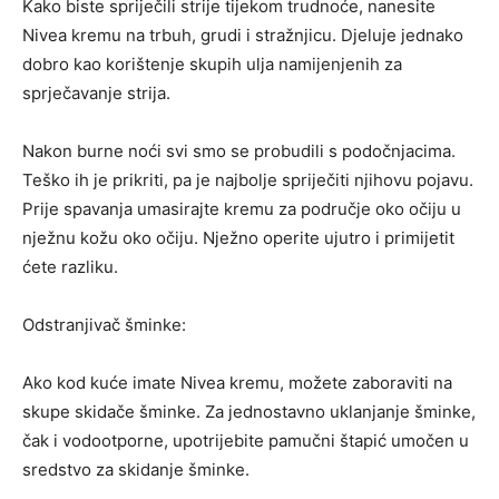
Kako biste spriječili strije tijekom trudnoće, nanesite
Nivea kremu na trbuh, grudi i stražnjicu. Djeluje jednako
dobro kao korištenje skupih ulja namijenjenih za
sprječavanje strija.
Nakon burne noći svi smo se probudili s podočnjacima.
Teško ih je prikriti, pa je najbolje spriječiti njihovu pojavu.
Prije spavanja umasirajte kremu za područje oko očiju u
nježnu kožu oko očiju. Nježno operite ujutro i primijetit
ćete razliku.
Odstranjivač šminke:
Ako kod kuće imate Nivea kremu, možete zaboraviti na
skupe skidače šminke. Za jednostavno uklanjanje šminke,
čak i vodootporne, upotrijebite pamučni štapić umočen u
sredstvo za skidanje šminke.