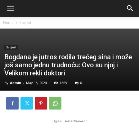
Home
Savjeti
Savjeti
Bogdana je jutros rodila trećeg sina i može
još samo jednu trudnoću: Ovo su njoj i
Velikom rekli doktori
By
Admin
-
May 18, 2024
1869
0
Oglasi - Advertisement