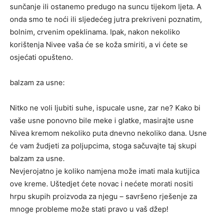
sunčanje ili ostanemo predugo na suncu tijekom ljeta. A
onda smo te noći ili sljedećeg jutra prekriveni poznatim,
bolnim, crvenim opeklinama. Ipak, nakon nekoliko
korištenja Nivee vaša će se koža smiriti, a vi ćete se
osjećati opušteno.
balzam za usne:
Nitko ne voli ljubiti suhe, ispucale usne, zar ne? Kako bi
vaše usne ponovno bile meke i glatke, masirajte usne
Nivea kremom nekoliko puta dnevno nekoliko dana. Usne
će vam žudjeti za poljupcima, stoga sačuvajte taj skupi
balzam za usne.
Nevjerojatno je koliko namjena može imati mala kutijica
ove kreme. Uštedjet ćete novac i nećete morati nositi
hrpu skupih proizvoda za njegu – savršeno rješenje za
mnoge probleme može stati pravo u vaš džep!