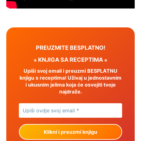
PREUZMITE BESPLATNO!
⋆ KNJIGA SA RECEPTIMA ⋆
Upiši svoj email i preuzmi BESPLATNU
knjigu s receptima! Uživaj u jednostavnim
i ukusnim jelima koja će osvojiti tvoje
najdraže.