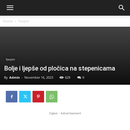
Home
Savjeti
Savjeti
Bolje i ljepše od pločica na stepenicama
By
Admin
-
November 16, 2023
629
0
Oglasi - Advertisement