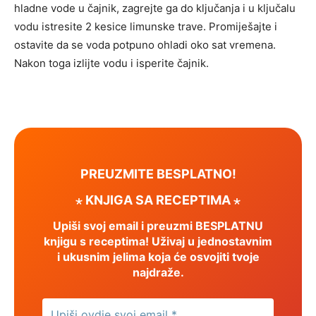
hladne vode u čajnik, zagrejte ga do ključanja i u ključalu
vodu istresite 2 kesice limunske trave. Promiješajte i
ostavite da se voda potpuno ohladi oko sat vremena.
Nakon toga izlijte vodu i isperite čajnik.
PREUZMITE BESPLATNO!
⋆ KNJIGA SA RECEPTIMA ⋆
Upiši svoj email i preuzmi BESPLATNU
knjigu s receptima! Uživaj u jednostavnim
i ukusnim jelima koja će osvojiti tvoje
najdraže.