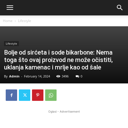
Home
Lifestyle
Lifestyle
Bolje od sirćeta i sode bikarbone: Nema
toga što ovaj proizvod ne može očistiti,
uklanja kamenac i mrlje kao od šale
By
Admin
-
February 14, 2024
3496
0
Oglasi - Advertisement