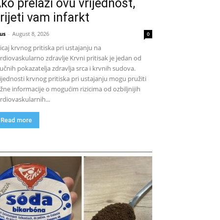
ko prelazi ovu vrijednost,
rijeti vam infarkt
us
-
August 8, 2026
0
icaj krvnog pritiska pri ustajanju na
rdiovaskularno zdravlje Krvni pritisak je jedan od
jučnih pokazatelja zdravlja srca i krvnih sudova.
ijednosti krvnog pritiska pri ustajanju mogu pružiti
žne informacije o mogućim rizicima od ozbiljnijih
rdiovaskularnih...
Read more