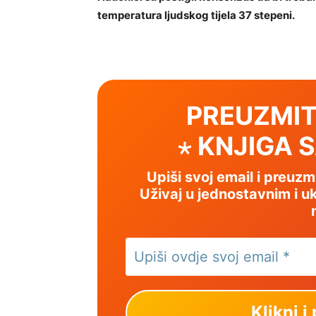
temperatura ljudskog tijela 37 stepeni.
PREUZMIT
⋆ KNJIGA 
Upiši svoj email i preuz
Uživaj u jednostavnim i uk