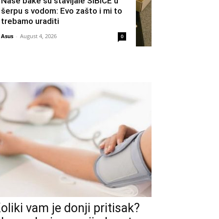
Naše bake su stavljale ŠIBICE u
šerpu s vodom: Evo zašto i mi to
trebamo uraditi
Asus
-
August 4, 2026
0
oliki vam je donji pritisak?