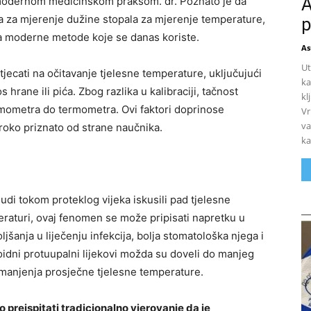
A
a modernom medicinskom praksom. dr. Poznato je da
 za mjerenje dužine stopala za mjerenje temperature,
p
na moderne metode koje se danas koriste.
As
Ut
tjecati na očitavanje tjelesne temperature, uključujući
ka
hrane ili pića. Zbog razlika u kalibraciji, tačnost
kl
rmometra do termometra. Ovi faktori doprinose
Vr
va
iroko priznato od strane naučnika.
ka
judi tokom proteklog vijeka iskusili pad tjelesne
eraturi, ovaj fenomen se može pripisati napretku u
jšanja u liječenju infekcija, bolja stomatološka njega i
roidni protuupalni lijekovi možda su doveli do manjeg
 smanjenja prosječne tjelesne temperature.
o preispitati tradicionalno vjerovanje da je