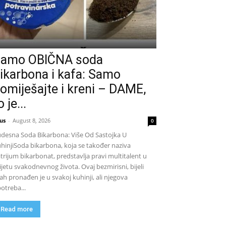
amo OBIČNA soda
ikarbona i kafa: Samo
omiješajte i kreni – DAME,
o je...
us
-
August 8, 2026
0
desna Soda Bikarbona: Više Od Sastojka U
hinjiSoda bikarbona, koja se također naziva
trijum bikarbonat, predstavlja pravi multitalent u
ijetu svakodnevnog života. Ovaj bezmirisni, bijeli
ah pronađen je u svakoj kuhinji, ali njegova
otreba...
Read more