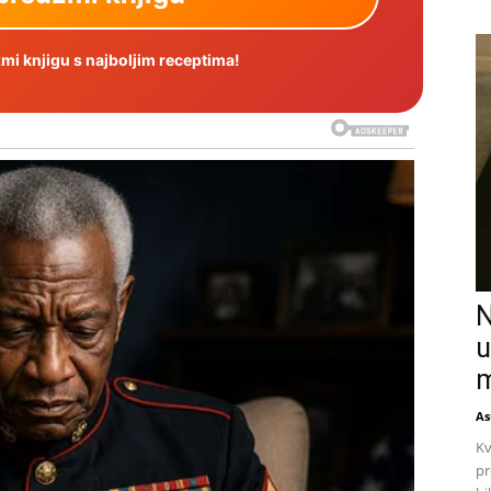
i knjigu s najboljim receptima!
N
u
m
As
Kv
pr