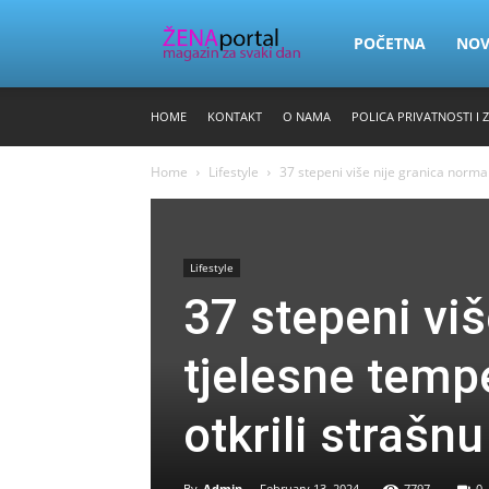
Zena
POČETNA
NO
HOME
KONTAKT
O NAMA
POLICA PRIVATNOSTI I 
Portal
Home
Lifestyle
37 stepeni više nije granica normal
Lifestyle
37 stepeni vi
tjelesne tempe
otkrili strašn
By
Admin
-
February 13, 2024
7797
0