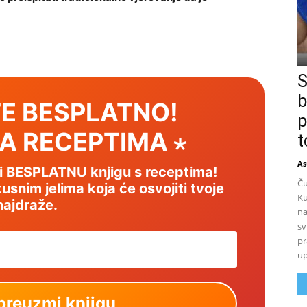
S
b
E BESPLATNO!
p
SA RECEPTIMA ⋆
t
As
mi BESPLATNU knjigu s receptima!
Ču
usnim jelima koja će osvojiti tvoje
Ku
najdraže.
na
sv
pr
up