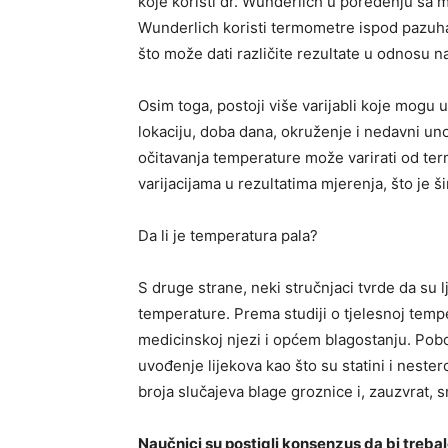
koje koristi dr. Wunderlich u poređenju s
Wunderlich koristi termometre ispod pazuha
što može dati različite rezultate u odnosu 
Osim toga, postoji više varijabli koje mogu u
lokaciju, doba dana, okruženje i nedavni unos 
očitavanja temperature može varirati od te
varijacijama u rezultatima mjerenja, što je š
Da li je temperatura pala?
S druge strane, neki stručnjaci tvrde da su l
temperature. Prema studiji o tjelesnoj temp
medicinskoj njezi i općem blagostanju. Pobol
uvođenje lijekova kao što su statini i neste
broja slučajeva blage groznice i, zauzvrat,
Naučnici su postigli konsenzus da bi trebal