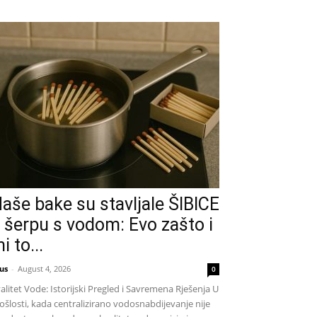
aše bake su stavljale ŠIBICE
 šerpu s vodom: Evo zašto i
i to...
us
-
August 4, 2026
0
alitet Vode: Istorijski Pregled i Savremena Rješenja U
ošlosti, kada centralizirano vodosnabdijevanje nije