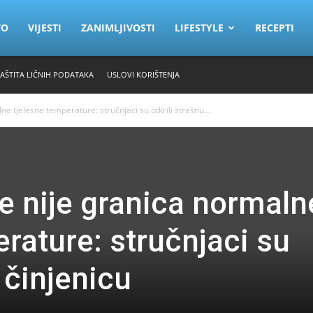
VO
VIJESTI
ZANIMLJIVOSTI
LIFESTYLE
RECEPTI
ZAŠTITA LIČNIH PODATAKA
USLOVI KORIŠTENJA
ne tjelesne temperature: stručnjaci su otkrili strašnu...
še nije granica normaln
rature: stručnjaci su
u činjenicu