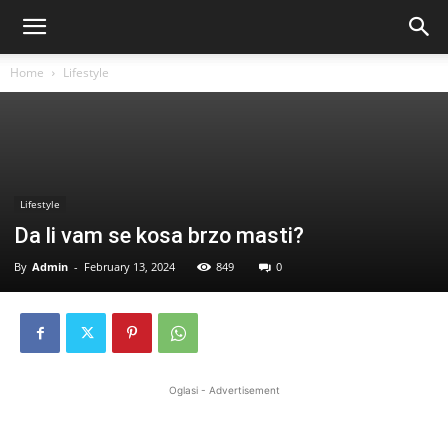
Home
Lifestyle
Lifestyle
Da li vam se kosa brzo masti?
By
Admin
-
February 13, 2024
849
0
Oglasi - Advertisement