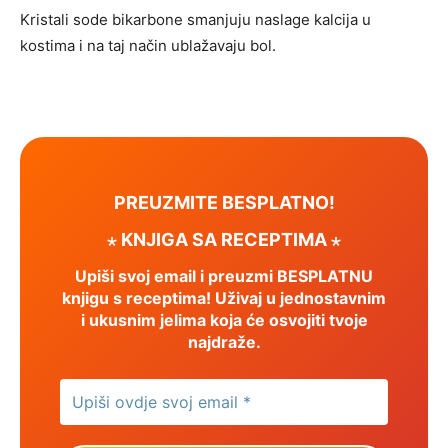
Kristali sode bikarbone smanjuju naslage kalcija u
kostima i na taj način ublažavaju bol.
PREUZMITE BESPLATNO!
⋆ KNJIGA SA RECEPTIMA ⋆
Upiši svoj email i preuzmi BESPLATNU
knjigu s receptima! Uživaj u jednostavnim
i ukusnim jelima koja će osvojiti tvoje
najdraže.