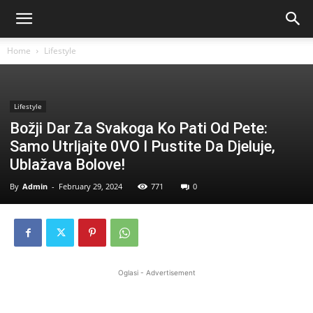
Home
Lifestyle
Lifestyle
Božji Dar Za Svakoga Ko Pati Od Pete:
Samo Utrljajte 0VO I Pustite Da Djeluje,
Ublažava Bolove!
By
Admin
-
February 29, 2024
771
0
Oglasi - Advertisement