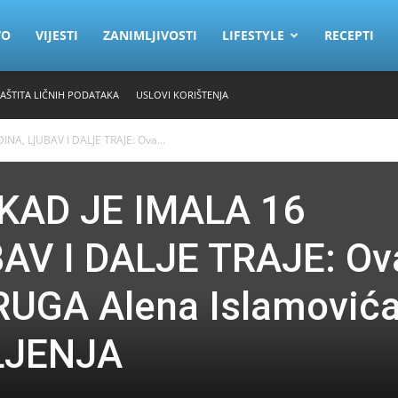
VO
VIJESTI
ZANIMLJIVOSTI
LIFESTYLE
RECEPTI
ZAŠTITA LIČNIH PODATAKA
USLOVI KORIŠTENJA
A, LJUBAV I DALJE TRAJE: Ova...
KAD JE IMALA 16
AV I DALJE TRAJE: Ov
UGA Alena Islamovića
VLJENJA