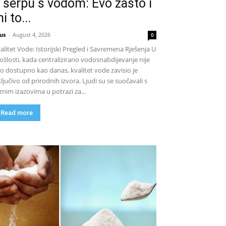
 šerpu s vodom: Evo zašto i
i to...
us
-
August 4, 2026
0
alitet Vode: Istorijski Pregled i Savremena Rješenja U
ošlosti, kada centralizirano vodosnabdijevanje nije
lo dostupno kao danas, kvalitet vode zavisio je
ključivo od prirodnih izvora. Ljudi su se suočavali s
znim izazovima u potrazi za...
Read more