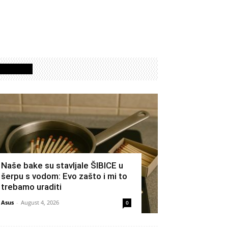
Izdvojeno
Naše bake su stavljale ŠIBICE u
šerpu s vodom: Evo zašto i mi to
trebamo uraditi
Asus
-
August 4, 2026
0