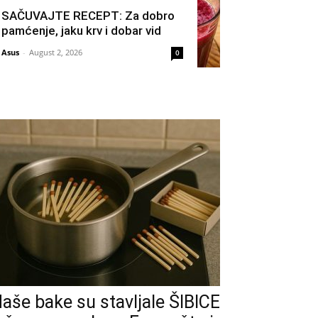
SAČUVAJTE RECEPT: Za dobro
pamćenje, jaku krv i dobar vid
Asus
-
August 2, 2026
0
aše bake su stavljale ŠIBICE