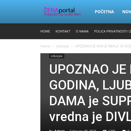
Zena
POČETNA
NO
HOME
KONTAKT
O NAMA
POLICA PRIVATNOSTI I 
Portal
Home
Lifestyle
UPOZNAO JE KAD JE IMALA 16 GODIN
Lifestyle
UPOZNAO JE 
GODINA, LJUB
DAMA je SUPR
vredna je DI
By
Admin
-
February 29, 2024
1290
0