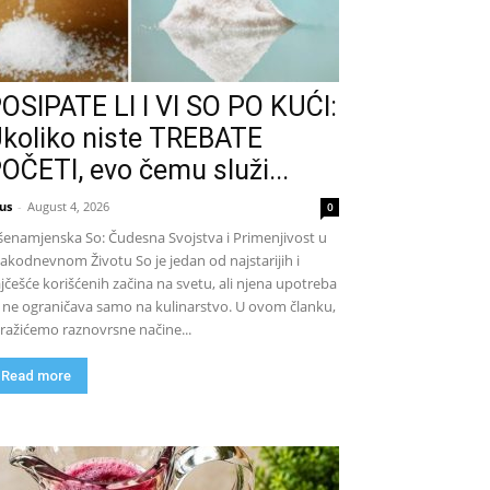
OSIPATE LI I VI SO PO KUĆI:
koliko niste TREBATE
OČETI, evo čemu služi...
us
-
August 4, 2026
0
šenamjenska So: Čudesna Svojstva i Primenjivost u
akodnevnom Životu So je jedan od najstarijih i
jčešće korišćenih začina na svetu, ali njena upotreba
 ne ograničava samo na kulinarstvo. U ovom članku,
tražićemo raznovrsne načine...
Read more