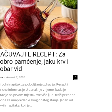
AČUVAJTE RECEPT: Za
obro pamćenje, jaku krv i
obar vid
us
-
August 2, 2026
0
irodni napitak za poboljšanje zdravlja: Recept i
risne informacije U današnje vrijeme, kada je
ravlje na prvom mjestu, sve više ljudi traži prirodne
čine za unapređenje svog opšteg stanja. Jedan od
kvih napitaka, koji je...