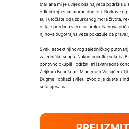
Mariana mi je uvijek bila najveća podrška u 
odluci koju sam morao donijeti. Brakove u pra
su i utočište od uzburkanog mora života, rek
ostaje predana vjernica braku. Njihova priča 
njihova dugotrajna veza pokazuje da prava l
Svaki aspekt njihovog zajedničkog putovanja 
zajedničku snagu. Nakon početka sukoba Bij
ponovno okupili i održali tri izvanredna ko
Željkom Bebekom i Mladenom Vojičićem Tifom
Dugme i obilazi svijet. Izvodio je duete s In
solo pjesama.
PREUZMIT