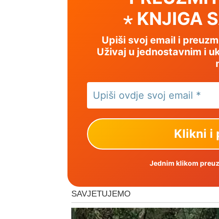
⋆ KNJIGA 
Upiši svoj email i preuz
Uživaj u jednostavnim i uk
Jednim klikom preuzm