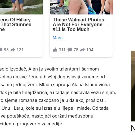
 solo izvođač, Alen je svojim talentom i šarmom
ovoljna da sve žene u bivšoj Jugoslaviji zaneme od
no samo jednoj ženi. Mlada supruga Alana Islamovicha
k je bila tinejdžerica, a i tada je nastavila vezu s njim.
 no sjeme romanse zakopano je u dalekoj prošlosti.
 Unu i Laru, koje su izrasle u lijepe i mlade. Od tada
sve poteškoće, nastojeći održati međusobnu
 incidentu progovorio za medije.
N