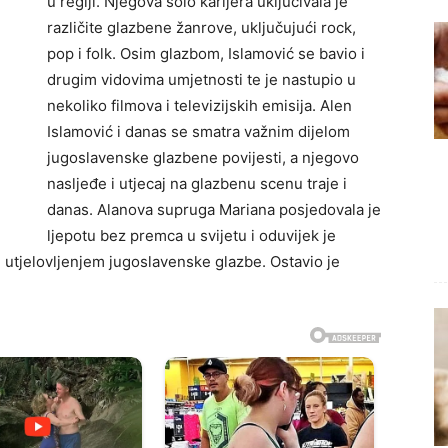
u regiji. Njegova solo karijera uključivala je
različite glazbene žanrove, uključujući rock,
pop i folk. Osim glazbom, Islamović se bavio i
drugim vidovima umjetnosti te je nastupio u
nekoliko filmova i televizijskih emisija. Alen
Islamović i danas se smatra važnim dijelom
jugoslavenske glazbene povijesti, a njegovo
nasljeđe i utjecaj na glazbenu scenu traje i
danas. Alanova supruga Mariana posjedovala je
ljepotu bez premca u svijetu i oduvijek je
e utjelovljenjem jugoslavenske glazbe. Ostavio je