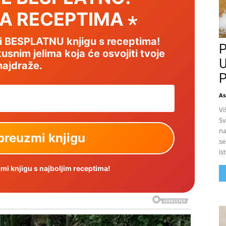
SA RECEPTIMA ⋆
mi BESPLATNU knjigu s receptima!
P
usnim jelima koja će osvojiti tvoje
U
najdraže.
P
As
Vi
Sv
na
se
is
i knjigu s najboljim receptima!