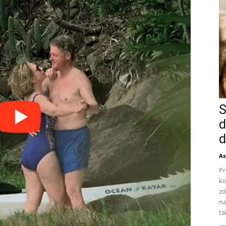
S
d
d
As
Pr
ko
zd
na
ta