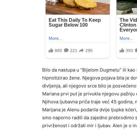
Bilo da nastupa u “Bijelom Dugmetu” ili kao
hipnotizirao žene. Njegova pojava bila je d
divljenja, ali njegovo srce bilo je posveće
Mariana prvi put je privukla njegovu pažnju do
Njihova ljubavna priča traje već 45 godina,
Marijana je Alenu podarila dvije ljupke kćeri,
smo naporno radili da zajedno prebrodimo 
privrženost i održati mir i ljubav. Alen je o