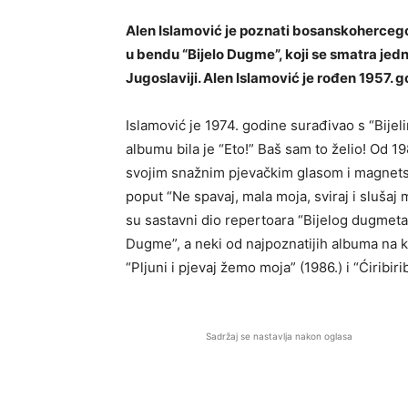
Alen Islamović je poznati bosanskohercego
u bendu “Bijelo Dugme”, koji se smatra jed
Jugoslaviji. Alen Islamović je rođen 1957. 
Islamović je 1974. godine surađivao s “Bije
albumu bila je “Eto!” Baš sam to želio! Od 19
svojim snažnim pjevačkim glasom i magnet
poput “Ne spavaj, mala moja, sviraj i slušaj 
su sastavni dio repertoara “Bijelog dugmeta”
Dugme”, a neki od najpoznatijih albuma na ko
“Pljuni i pjevaj žemo moja” (1986.) i “Ćiribiri
Sadržaj se nastavlja nakon oglasa