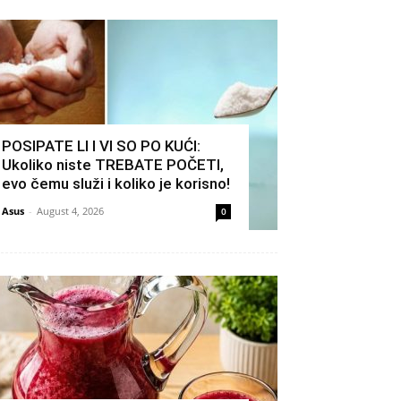
POSIPATE LI I VI SO PO KUĆI:
Ukoliko niste TREBATE POČETI,
evo čemu služi i koliko je korisno!
Asus
-
August 4, 2026
0