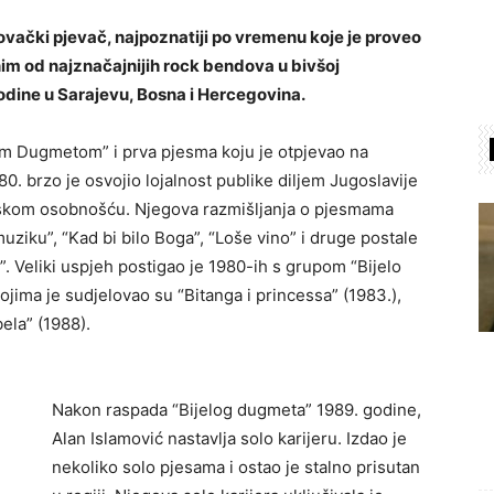
vački pjevač, najpoznatiji po vremenu koje je proveo
nim od najznačajnijih rock bendova u bivšoj
godine u Sarajevu, Bosna i Hercegovina.
lim Dugmetom” i prva pjesma koju je otpjevao na
80. brzo je osvojio lojalnost publike diljem Jugoslavije
skom osobnošću. Njegova razmišljanja o pjesmama
muziku”, “Kad bi bilo Boga”, “Loše vino” i druge postale
. Veliki uspjeh postigao je 1980-ih s grupom “Bijelo
jima je sudjelovao su “Bitanga i princessa” (1983.),
bela” (1988).
Nakon raspada “Bijelog dugmeta” 1989. godine,
Alan Islamović nastavlja solo karijeru. Izdao je
nekoliko solo pjesama i ostao je stalno prisutan