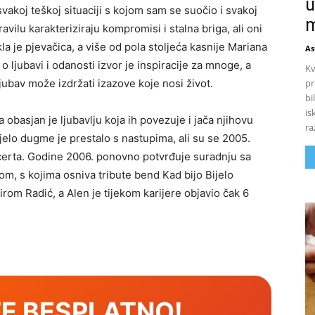
u
svakoj teškoj situaciji s kojom sam se suočio i svakoj
m
vilu karakteriziraju kompromisi i stalna briga, ali oni
la je pjevačica, a više od pola stoljeća kasnije Mariana
As
o ljubavi i odanosti izvor je inspiracije za mnoge, a
Kv
pr
jubav može izdržati izazove koje nosi život.
bi
is
obasjan je ljubavlju koja ih povezuje i jača njihovu
ra
elo dugme je prestalo s nastupima, ali su se 2005.
ncerta. Godine 2006. ponovno potvrđuje suradnju sa
, s kojima osniva tribute bend Kad bijo Bijelo
dirom Radić, a Alen je tijekom karijere objavio čak 6
E BESPLATNO!