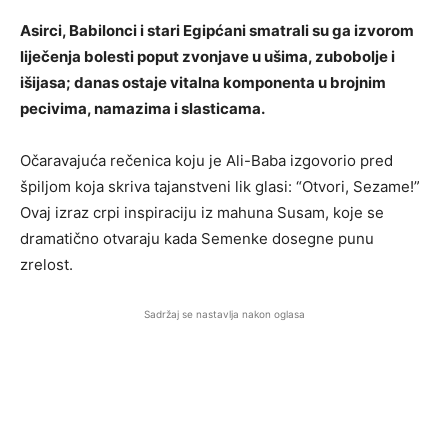
Asirci, Babilonci i stari Egipćani smatrali su ga izvorom
liječenja bolesti poput zvonjave u ušima, zubobolje i
išijasa; danas ostaje vitalna komponenta u brojnim
pecivima, namazima i slasticama.
Očaravajuća rečenica koju je Ali-Baba izgovorio pred
špiljom koja skriva tajanstveni lik glasi: “Otvori, Sezame!”
Ovaj izraz crpi inspiraciju iz mahuna Susam, koje se
dramatično otvaraju kada Semenke dosegne punu
zrelost.
Sadržaj se nastavlja nakon oglasa