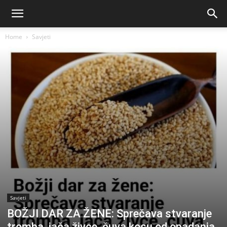
Home
Savjeti
Savjeti
BOŽJI DAR ZA ŽENE: Sprečava stvaranje
tromba, jača živce, čuva kosu od opadanja