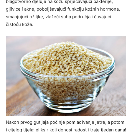
blagotvorno djeluje na kožu sprječavajući bakterije,
gljivice i akne, poboljšavajući funkciju kožnih hormona,
smanjujući ožiljke, vlažeći suha područja i čuvajući
čistoću kože.
Nakon prvog gutljaja počinje pomlađivanje jetre, a potom
i cijelog tijela: eliksir koji donosi radost i traje tjedan dana!