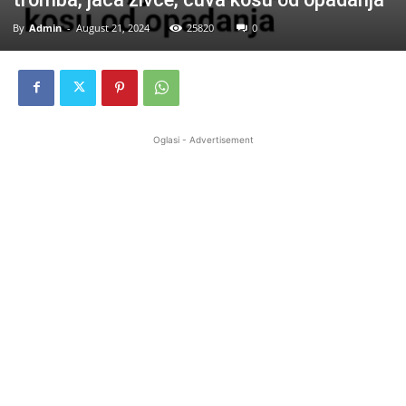
By
Admin
-
August 21, 2024
25820
0
Oglasi - Advertisement