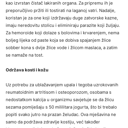
kao izvrstan čistač lakiranih organa. Za pripremu ih je
preporučljivo pržiti ili tostirati na laganoj vatri. Nadalje,
koristan je za one koji izdržavaju duge zatvorske kazne,
imaju neredovitu stolicu i eliminiraju parazite koji žuljaju.
Za hemoroide koji dolaze s bolovima i krvarenjem, nema
boljeg lijeka od paste koja se dobiva spajanjem žlice
sobber kona s dvije žlice vode i žlicom maslaca, a zatim
se namaže na tost.
Održava kosti i kožu
Uz potrebu za ublažavanjem upala i tegoba uzrokovanih
reumatoidnim artritisom i osteoporozom, osobama s
nedostatkom kalcija u organizmu savjetuje se da žlicu
sezama pomiješaju s 50 mililitara jogurta, što bi trebalo
popiti svako jutro na prazan želudac. Ova mješavina ne
samo da podržava zdravlje kostiju, već također