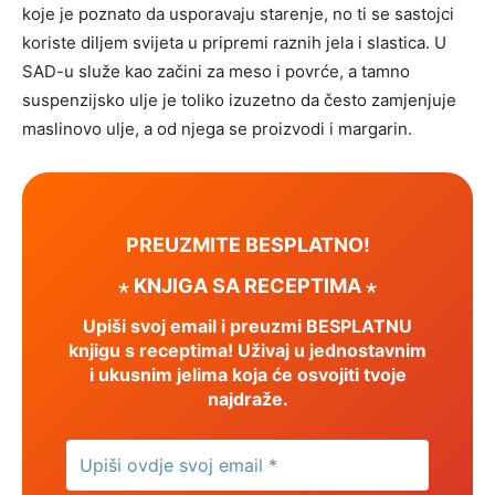
koje je poznato da usporavaju starenje, no ti se sastojci
koriste diljem svijeta u pripremi raznih jela i slastica. U
SAD-u služe kao začini za meso i povrće, a tamno
suspenzijsko ulje je toliko izuzetno da često zamjenjuje
maslinovo ulje, a od njega se proizvodi i margarin.
PREUZMITE BESPLATNO!
⋆ KNJIGA SA RECEPTIMA ⋆
Upiši svoj email i preuzmi BESPLATNU
knjigu s receptima! Uživaj u jednostavnim
i ukusnim jelima koja će osvojiti tvoje
najdraže.