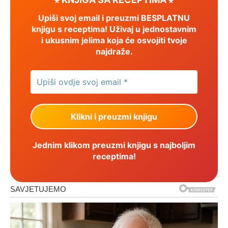
Upiši svoj email i preuzmi BESPLATNU
knjigu s receptima! Uživaj u jednostavnim
i ukusnim jelima koja će osvojiti tvoje
najdraže.
Jednim klikom preuzmi knjigu s najboljim
receptima!