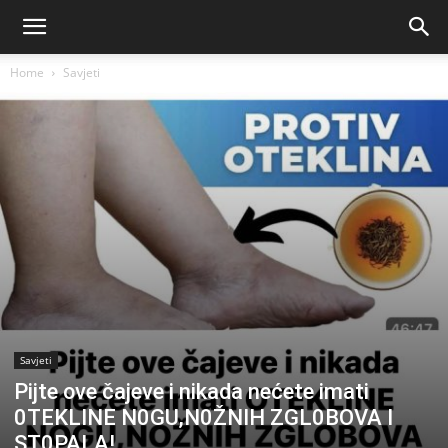
Home
Savjeti
Savjeti
Pijte ove čajeve i nikada nećete imati
0TEKLINE N0GU,N0ŽNIH ZGL0BOVA I
ST0PALA!