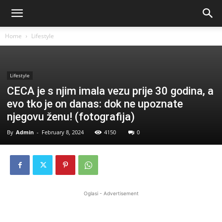
Home
Lifestyle
Lifestyle
CECA je s njim imala vezu prije 30 godina, a
evo tko je on danas: dok ne upoznate
njegovu ženu! (fotografija)
By
Admin
-
February 8, 2024
4150
0
Oglasi - Advertisement