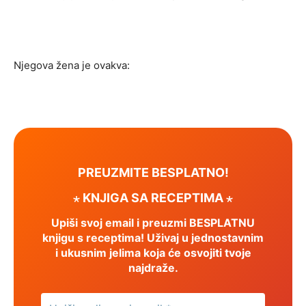
Njegova žena je ovakva:
PREUZMITE BESPLATNO!
⋆ KNJIGA SA RECEPTIMA ⋆
Upiši svoj email i preuzmi BESPLATNU
knjigu s receptima! Uživaj u jednostavnim
i ukusnim jelima koja će osvojiti tvoje
najdraže.