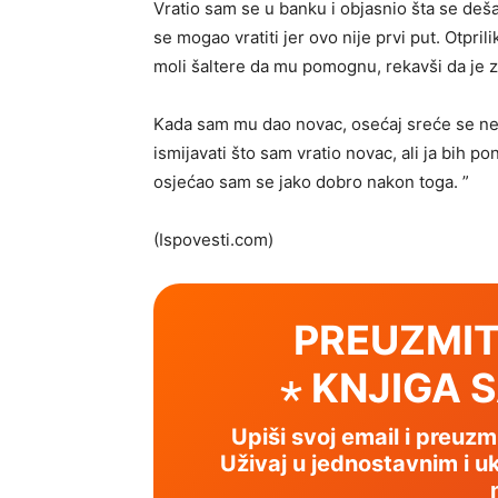
Vratio sam se u banku i objasnio šta se deš
se mogao vratiti jer ovo nije prvi put. Otpri
moli šaltere da mu pomognu, rekavši da je 
Kada sam mu dao novac, osećaj sreće se ne
ismijavati što sam vratio novac, ali ja bih po
osjećao sam se jako dobro nakon toga. ”
(Ispovesti.com)
PREUZMIT
⋆ KNJIGA 
Upiši svoj email i preuz
Uživaj u jednostavnim i uk