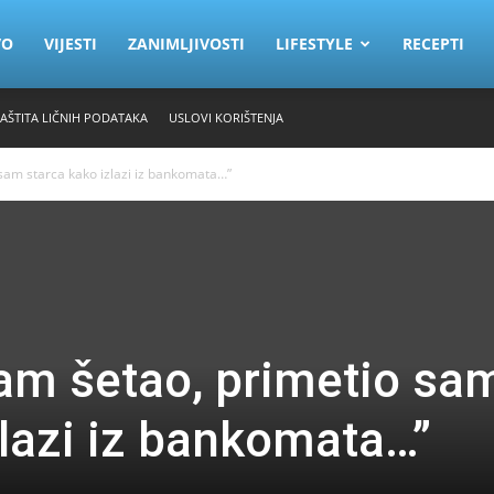
VO
VIJESTI
ZANIMLJIVOSTI
LIFESTYLE
RECEPTI
ZAŠTITA LIČNIH PODATAKA
USLOVI KORIŠTENJA
sam starca kako izlazi iz bankomata…”
am šetao, primetio sa
zlazi iz bankomata…”