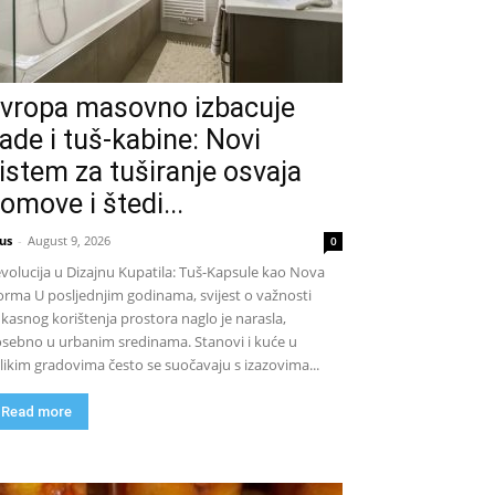
vropa masovno izbacuje
ade i tuš-kabine: Novi
istem za tuširanje osvaja
omove i štedi...
us
-
August 9, 2026
0
volucija u Dizajnu Kupatila: Tuš-Kapsule kao Nova
rma U posljednjim godinama, svijest o važnosti
ikasnog korištenja prostora naglo je narasla,
sebno u urbanim sredinama. Stanovi i kuće u
likim gradovima često se suočavaju s izazovima...
Read more