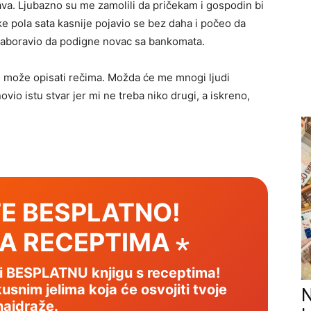
ava. Ljubazno su me zamolili da pričekam i gospodin bi
like pola sata kasnije pojavio se bez daha i počeo da
zaboravio da podigne novac sa bankomata.
 može opisati rečima. Možda će me mnogi ljudi
novio istu stvar jer mi ne treba niko drugi, a iskreno,
E BESPLATNO!
SA RECEPTIMA ⋆
mi BESPLATNU knjigu s receptima!
usnim jelima koja će osvojiti tvoje
N
najdraže.