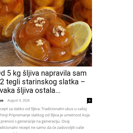
d 5 kg šljiva napravila sam
2 tegli starinskog slatka –
vaka šljiva ostala...
us
-
August 9, 2026
0
cept za slatko od šljiva: Tradicionalni ukus u vašoj
hinji Pripremanje slatkog od šljiva je umetnost koja
 prenosi s generacije na generaciju. Ovaj
adicionalni recept ne samo da će zadovoljiti vaše