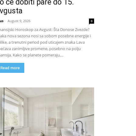
o će dobiti pare do 15.
vgusta
us
-
August 9, 2026
0
nansijski Horoskop za Avgust: Šta Donose Zvezde?
aka nova sezona nosi sa sobom posebne energije i
ilike, a trenutni period pod uticajem znaka Lava
ećava zanimljive promene, posebno na polju
nansija. Kako se planete pomeraju,...
Read more