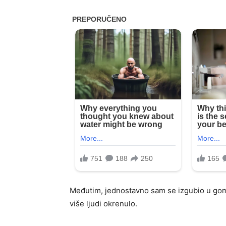
Međutim, jednostavno sam se izgubio u gomil
više ljudi okrenulo.