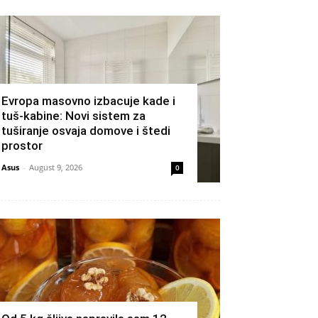
Evropa masovno izbacuje kade i
tuš-kabine: Novi sistem za
tuširanje osvaja domove i štedi
prostor
Asus
-
August 9, 2026
0