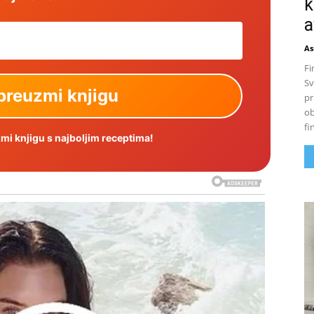
k
a
As
Fi
Sv
pr
ob
fi
i knjigu s najboljim receptima!