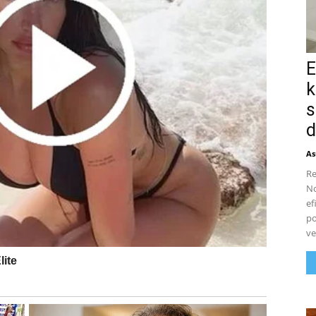
E
k
s
d
As
Re
No
ef
po
ve