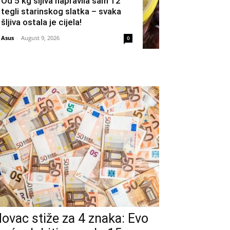
Od 5 kg šljiva napravila sam 12
tegli starinskog slatka – svaka
šljiva ostala je cijela!
Asus
-
August 9, 2026
0
ovac stiže za 4 znaka: Evo