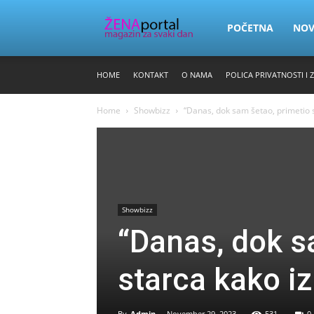
Zena
POČETNA
NO
HOME
KONTAKT
O NAMA
POLICA PRIVATNOSTI I 
Portal
Home
Showbizz
“Danas, dok sam šetao, primetio 
Showbizz
“Danas, dok s
starca kako i
By
Admin
-
November 29, 2023
531
0