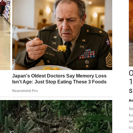
O
1
s
As
Re
ku
se
tr