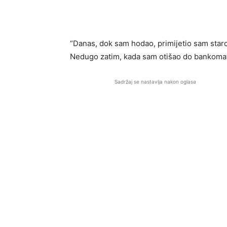
“Danas, dok sam hodao, primijetio sam starc
Nedugo zatim, kada sam otišao do bankomat
Sadržaj se nastavlja nakon oglasa