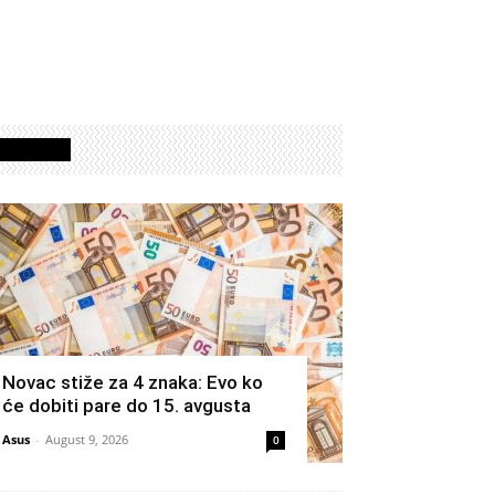
Izdvojeno
Novac stiže za 4 znaka: Evo ko
će dobiti pare do 15. avgusta
Asus
-
August 9, 2026
0