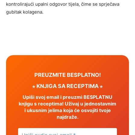
kontrolirajući upalni odgovor tijela, čime se sprječava
gubitak kolagena.
PREUZMITE BESPLATNO!
⋆ KNJIGA SA RECEPTIMA ⋆
Upiši svoj email i preuzmi BESPLATNU
knjigu s receptima! Uživaj u jednostavnim
i ukusnim jelima koja će osvojiti tvoje
najdraže.