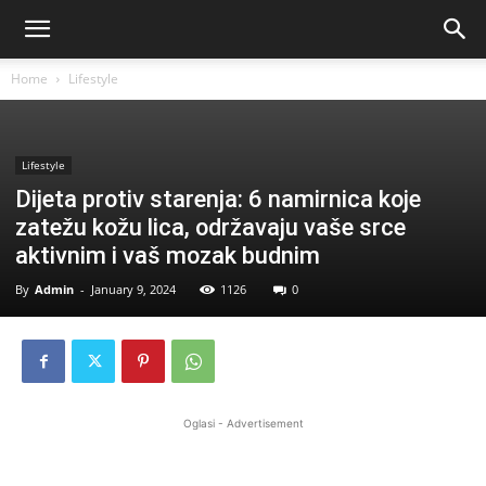
Home
Lifestyle
Lifestyle
Dijeta protiv starenja: 6 namirnica koje
zatežu kožu lica, održavaju vaše srce
aktivnim i vaš mozak budnim
By
Admin
-
January 9, 2024
1126
0
Oglasi - Advertisement