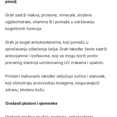
pasulj
Grah sadrži vlakna, proteine, minerale, složene
ugljikohidrate, vitamine B i pomaže u održavanju
kognitivnih funkcija.
Grah je bogat antioksidansima, koji pomažu u
sprečavanju oštećenja ćelija. Grah također često sadrži
antocijanine i izoflavone, koji se mogu boriti protiv
preranog starenja uzrokovanog UV zrakama i upalom.
Primjeri mahunarki također uključuju sočivo i slanutak,
koji stimuliraju proizvodnju kolagena, osiguravajući
zdravu, blistavu kožu.
Orašasti plodovi i sjemenke
Orašasti plodovi pružaju proteine, antioksidante,