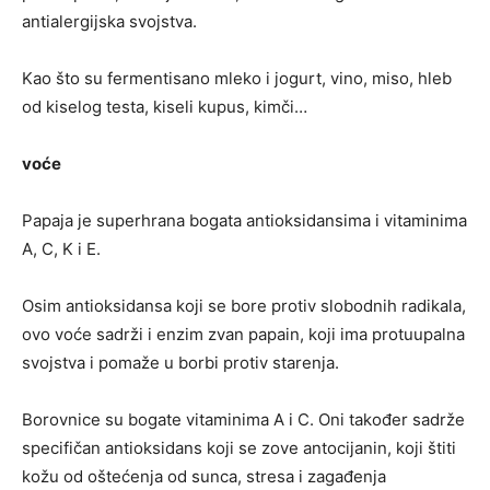
antialergijska svojstva.
Kao što su fermentisano mleko i jogurt, vino, miso, hleb
od kiselog testa, kiseli kupus, kimči…
voće
Papaja je superhrana bogata antioksidansima i vitaminima
A, C, K i E.
Osim antioksidansa koji se bore protiv slobodnih radikala,
ovo voće sadrži i enzim zvan papain, koji ima protuupalna
svojstva i pomaže u borbi protiv starenja.
Borovnice su bogate vitaminima A i C. Oni također sadrže
specifičan antioksidans koji se zove antocijanin, koji štiti
kožu od oštećenja od sunca, stresa i zagađenja