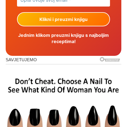
Jednim klikom preuzmi knjigu s najboljim
receptima!