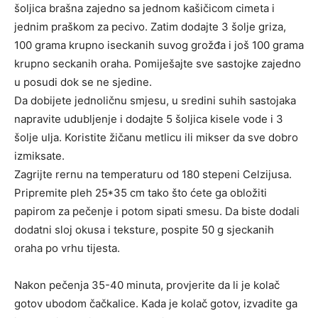
šoljica brašna zajedno sa jednom kašičicom cimeta i
jednim praškom za pecivo. Zatim dodajte 3 šolje griza,
100 grama krupno iseckanih suvog grožđa i još 100 grama
krupno seckanih oraha. Pomiješajte sve sastojke zajedno
u posudi dok se ne sjedine.
Da dobijete jednoličnu smjesu, u sredini suhih sastojaka
napravite udubljenje i dodajte 5 šoljica kisele vode i 3
šolje ulja. Koristite žičanu metlicu ili mikser da sve dobro
izmiksate.
Zagrijte rernu na temperaturu od 180 stepeni Celzijusa.
Pripremite pleh 25*35 cm tako što ćete ga obložiti
papirom za pečenje i potom sipati smesu. Da biste dodali
dodatni sloj okusa i teksture, pospite 50 g sjeckanih
oraha po vrhu tijesta.
Nakon pečenja 35-40 minuta, provjerite da li je kolač
gotov ubodom čačkalice. Kada je kolač gotov, izvadite ga