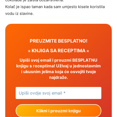
Kolač je ispao taman kada sam umjesto kisele koristila
vodu iz slavine.
PREUZMITE BESPLATNO!
⋆ KNJIGA SA RECEPTIMA ⋆
Upiši svoj email i preuzmi BESPLATNU
knjigu s receptima! Uživaj u jednostavnim
i ukusnim jelima koja će osvojiti tvoje
najdraže.