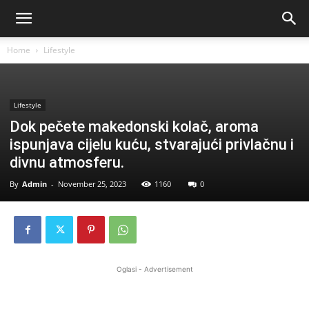
Home
Lifestyle
Lifestyle
Dok pečete makedonski kolač, aroma
ispunjava cijelu kuću, stvarajući privlačnu i
divnu atmosferu.
By
Admin
-
November 25, 2023
1160
0
Oglasi - Advertisement