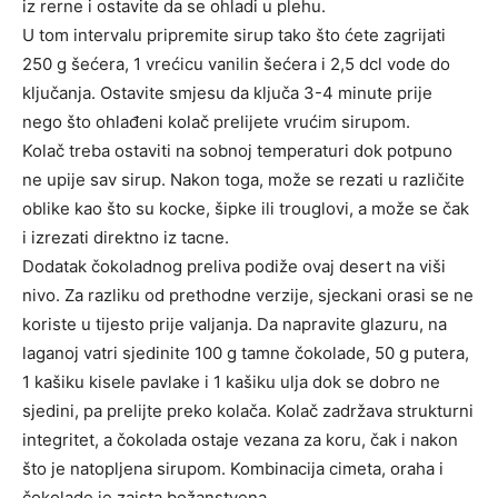
iz rerne i ostavite da se ohladi u plehu.
U tom intervalu pripremite sirup tako što ćete zagrijati
250 g šećera, 1 vrećicu vanilin šećera i 2,5 dcl vode do
ključanja. Ostavite smjesu da ključa 3-4 minute prije
nego što ohlađeni kolač prelijete vrućim sirupom.
Kolač treba ostaviti na sobnoj temperaturi dok potpuno
ne upije sav sirup. Nakon toga, može se rezati u različite
oblike kao što su kocke, šipke ili trouglovi, a može se čak
i izrezati direktno iz tacne.
Dodatak čokoladnog preliva podiže ovaj desert na viši
nivo. Za razliku od prethodne verzije, sjeckani orasi se ne
koriste u tijesto prije valjanja. Da napravite glazuru, na
laganoj vatri sjedinite 100 g tamne čokolade, 50 g putera,
1 kašiku kisele pavlake i 1 kašiku ulja dok se dobro ne
sjedini, pa prelijte preko kolača. Kolač zadržava strukturni
integritet, a čokolada ostaje vezana za koru, čak i nakon
što je natopljena sirupom. Kombinacija cimeta, oraha i
čokolade je zaista božanstvena.