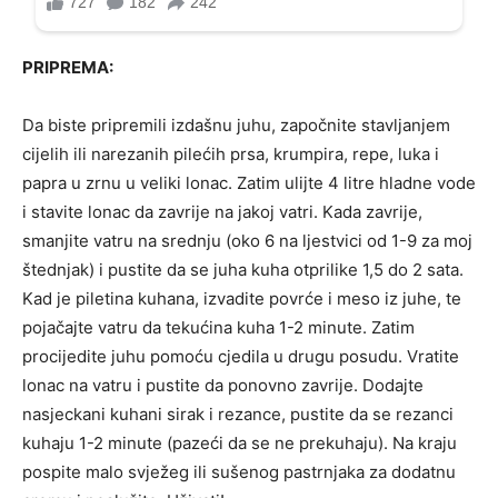
PRIPREMA:
Da biste pripremili izdašnu juhu, započnite stavljanjem
cijelih ili narezanih pilećih prsa, krumpira, repe, luka i
papra u zrnu u veliki lonac. Zatim ulijte 4 litre hladne vode
i stavite lonac da zavrije na jakoj vatri. Kada zavrije,
smanjite vatru na srednju (oko 6 na ljestvici od 1-9 za moj
štednjak) i pustite da se juha kuha otprilike 1,5 do 2 sata.
Kad je piletina kuhana, izvadite povrće i meso iz juhe, te
pojačajte vatru da tekućina kuha 1-2 minute. Zatim
procijedite juhu pomoću cjedila u drugu posudu. Vratite
lonac na vatru i pustite da ponovno zavrije. Dodajte
nasjeckani kuhani sirak i rezance, pustite da se rezanci
kuhaju 1-2 minute (pazeći da se ne prekuhaju). Na kraju
pospite malo svježeg ili sušenog pastrnjaka za dodatnu