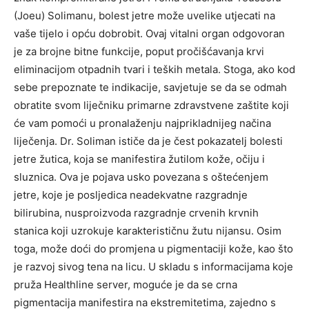
(Joeu) Solimanu, bolest jetre može uvelike utjecati na
vaše tijelo i opću dobrobit. Ovaj vitalni organ odgovoran
je za brojne bitne funkcije, poput pročišćavanja krvi
eliminacijom otpadnih tvari i teških metala. Stoga, ako kod
sebe prepoznate te indikacije, savjetuje se da se odmah
obratite svom liječniku primarne zdravstvene zaštite koji
će vam pomoći u pronalaženju najprikladnijeg načina
liječenja. Dr. Soliman ističe da je čest pokazatelj bolesti
jetre žutica, koja se manifestira žutilom kože, očiju i
sluznica. Ova je pojava usko povezana s oštećenjem
jetre, koje je posljedica neadekvatne razgradnje
bilirubina, nusproizvoda razgradnje crvenih krvnih
stanica koji uzrokuje karakterističnu žutu nijansu. Osim
toga, može doći do promjena u pigmentaciji kože, kao što
je razvoj sivog tena na licu. U skladu s informacijama koje
pruža Healthline server, moguće je da se crna
pigmentacija manifestira na ekstremitetima, zajedno s