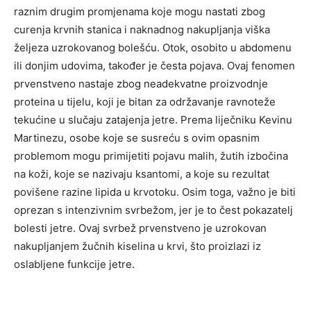
raznim drugim promjenama koje mogu nastati zbog
curenja krvnih stanica i naknadnog nakupljanja viška
željeza uzrokovanog bolešću. Otok, osobito u abdomenu
ili donjim udovima, također je česta pojava. Ovaj fenomen
prvenstveno nastaje zbog neadekvatne proizvodnje
proteina u tijelu, koji je bitan za održavanje ravnoteže
tekućine u slučaju zatajenja jetre. Prema liječniku Kevinu
Martinezu, osobe koje se susreću s ovim opasnim
problemom mogu primijetiti pojavu malih, žutih izbočina
na koži, koje se nazivaju ksantomi, a koje su rezultat
povišene razine lipida u krvotoku. Osim toga, važno je biti
oprezan s intenzivnim svrbežom, jer je to čest pokazatelj
bolesti jetre. Ovaj svrbež prvenstveno je uzrokovan
nakupljanjem žučnih kiselina u krvi, što proizlazi iz
oslabljene funkcije jetre.