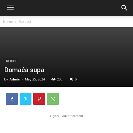
Home
Recepti
Recepti
Domaća supa
By
Admin
-
May 25, 2024
280
0
Oglasi - Advertisement