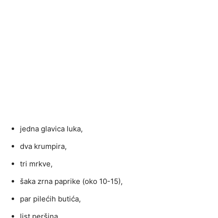
jedna glavica luka,
dva krumpira,
tri mrkve,
šaka zrna paprike (oko 10-15),
par pilećih butića,
list peršina,