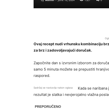
Ogl
Ovaj recept nudi vrhunsku kombinaciju brzi
za brz i zadovoljavajući doručak.
Započnite dan s izvrsnim izborom za doruča
samo 5 minuta možete se prepustiti hranjiv
raspored.
Kada se naribana j
Sadržaj se nastavlja nakon oglasa
rezultat je slatka i nevjerojatno vlažna pos