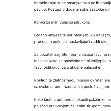
Kombinirajte suhe sastojke tako da ih pomij
pecivo. Postupno dodajte suhe sastojke u m
Koraci za manipulaciju jabukom:
Lagano umiješajte naribanu jabuku u tijest
procesom pečenja, nastavljajući raditi ukus
Za početak zagrijte neprijanjajuću tavu na sre
maslaca kako se palačinke ne bi zalijepile. N
tavu, oblikujući ga u ukusne palačinke.
Postignite zlatnosmeđu nijansu okretanjem 
sa svake strane. Nastavite s posluživanjem.
Kako biste u potpunosti okusili palačinke, pr
pojačati prelivanjem željenim sirupom, med