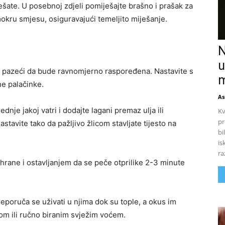
ešate. U posebnoj zdjeli pomiješajte brašno i prašak za
okru smjesu, osiguravajući temeljito miješanje.
N
u
o, pazeći da bude ravnomjerno raspoređena. Nastavite s
m
ne palačinke.
As
dnje jakoj vatri i dodajte lagani premaz ulja ili
Kv
pr
astavite tako da pažljivo žlicom stavljate tijesto na
bi
is
ra
hrane i ostavljanjem da se peče otprilike 2-3 minute
eporuča se uživati ​​u njima dok su tople, a okus im
om ili ručno biranim svježim voćem.