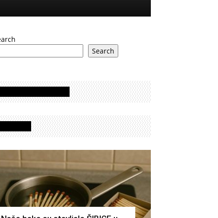
earch
Search
Oglasi - Advertisement
Izdvojeno