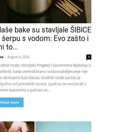
aše bake su stavljale ŠIBICE
 šerpu s vodom: Evo zašto i
i to...
us
-
August 4, 2026
0
alitet Vode: Istorijski Pregled i Savremena Rješenja U
ošlosti, kada centralizirano vodosnabdijevanje nije
lo dostupno kao danas, kvalitet vode zavisio je
ključivo od prirodnih izvora. Ljudi su se suočavali s
znim izazovima u potrazi za...
Read more