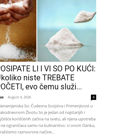
OSIPATE LI I VI SO PO KUĆI:
koliko niste TREBATE
OČETI, evo čemu služi...
us
-
August 4, 2026
0
šenamjenska So: Čudesna Svojstva i Primenjivost u
akodnevnom Životu So je jedan od najstarijih i
jčešće korišćenih začina na svetu, ali njena upotreba
 ne ograničava samo na kulinarstvo. U ovom članku,
tražićemo raznovrsne načine...