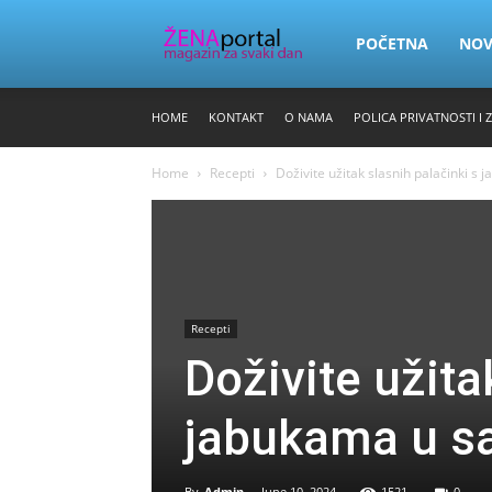
Zena
POČETNA
NO
HOME
KONTAKT
O NAMA
POLICA PRIVATNOSTI I 
Portal
Home
Recepti
Doživite užitak slasnih palačinki s
Recepti
Doživite užita
jabukama u s
By
Admin
-
June 10, 2024
1521
0