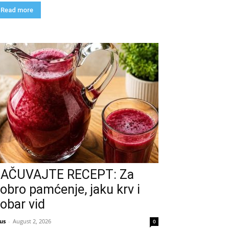
Read more
AČUVAJTE RECEPT: Za
obro pamćenje, jaku krv i
obar vid
us
-
August 2, 2026
0