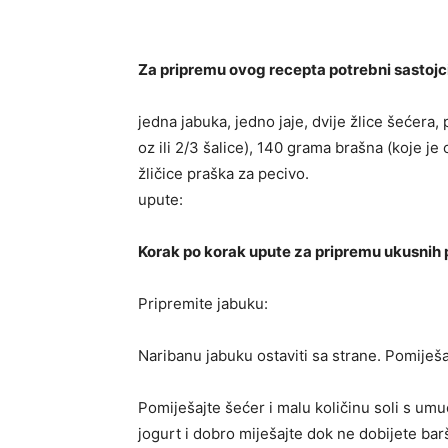
Za pripremu ovog recepta potrebni sastojci
jedna jabuka, jedno jaje, dvije žlice šećera, 
oz ili 2/3 šalice), 140 grama brašna (koje je o
žličice praška za pecivo.
upute:
Korak po korak upute za pripremu ukusnih 
Pripremite jabuku:
Naribanu jabuku ostaviti sa strane. Pomiješa
Pomiješajte šećer i malu količinu soli s umu
jogurt i dobro miješajte dok ne dobijete bar