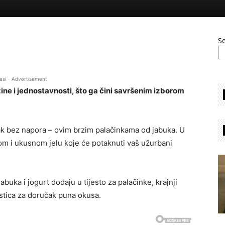
S
asi - Advertisement
ne i jednostavnosti, što ga čini savršenim izborom
k bez napora – ovim brzim palačinkama od jabuka. U
om i ukusnom jelu koje će potaknuti vaš užurbani
abuka i jogurt dodaju u tijesto za palačinke, krajnji
lastica za doručak puna okusa.