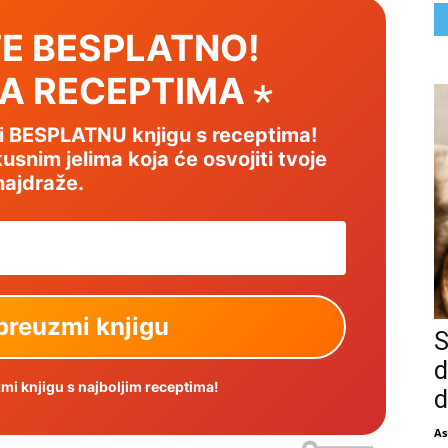
E BESPLATNO!
SA RECEPTIMA ⋆
mi BESPLATNU knjigu s receptima!
usnim jelima koja će osvojiti tvoje
najdraže.
S
d
i knjigu s najboljim receptima!
d
As