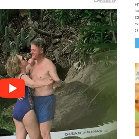
Pr
ko
zd
na
ta