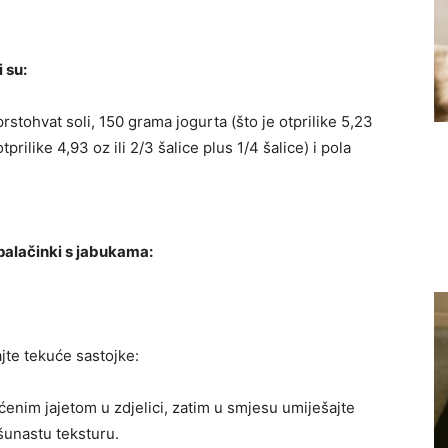
 su:
prstohvat soli, 150 grama jogurta (što je otprilike 5,23
tprilike 4,93 oz ili 2/3 šalice plus 1/4 šalice) i pola
palačinki s jabukama:
jte tekuće sastojke:
ćenim jajetom u zdjelici, zatim u smjesu umiješajte
šunastu teksturu.