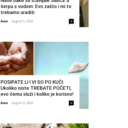
Naše bake su stavljale ŠIBICE u
šerpu s vodom: Evo zašto i mi to
trebamo uraditi
Asus
-
August 4, 2026
0
POSIPATE LI I VI SO PO KUĆI:
Ukoliko niste TREBATE POČETI,
evo čemu služi i koliko je korisno!
Asus
-
August 4, 2026
0