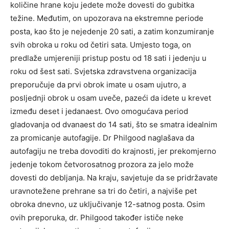
količine hrane koju jedete može dovesti do gubitka
težine. Međutim, on upozorava na ekstremne periode
posta, kao što je nejedenje 20 sati, a zatim konzumiranje
svih obroka u roku od četiri sata. Umjesto toga, on
predlaže umjereniji pristup postu od 18 sati i jedenju u
roku od šest sati. Svjetska zdravstvena organizacija
preporučuje da prvi obrok imate u osam ujutro, a
posljednji obrok u osam uveče, pazeći da idete u krevet
između deset i jedanaest. Ovo omogućava period
gladovanja od dvanaest do 14 sati, što se smatra idealnim
za promicanje autofagije. Dr Philgood naglašava da
autofagiju ne treba dovoditi do krajnosti, jer prekomjerno
jedenje tokom četvorosatnog prozora za jelo može
dovesti do debljanja. Na kraju, savjetuje da se pridržavate
uravnotežene prehrane sa tri do četiri, a najviše pet
obroka dnevno, uz uključivanje 12-satnog posta. Osim
ovih preporuka, dr. Philgood također ističe neke