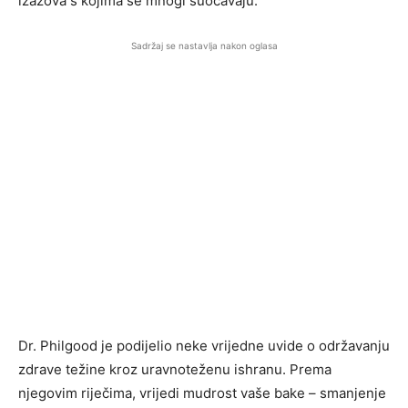
izazova s ​​kojima se mnogi suočavaju.
Sadržaj se nastavlja nakon oglasa
Dr. Philgood je podijelio neke vrijedne uvide o održavanju
zdrave težine kroz uravnoteženu ishranu. Prema
njegovim riječima, vrijedi mudrost vaše bake – smanjenje