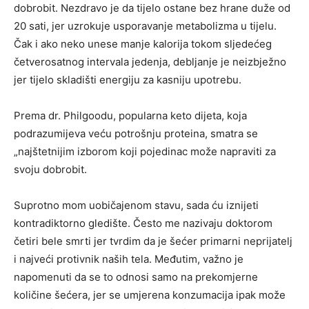
dobrobit. Nezdravo je da tijelo ostane bez hrane duže od
20 sati, jer uzrokuje usporavanje metabolizma u tijelu.
Čak i ako neko unese manje kalorija tokom sljedećeg
četverosatnog intervala jedenja, debljanje je neizbježno
jer tijelo skladišti energiju za kasniju upotrebu.
Prema dr. Philgoodu, popularna keto dijeta, koja
podrazumijeva veću potrošnju proteina, smatra se
„najštetnijim izborom koji pojedinac može napraviti za
svoju dobrobit.
Suprotno mom uobičajenom stavu, sada ću iznijeti
kontradiktorno gledište. Često me nazivaju doktorom
četiri bele smrti jer tvrdim da je šećer primarni neprijatelj
i najveći protivnik naših tela. Međutim, važno je
napomenuti da se to odnosi samo na prekomjerne
količine šećera, jer se umjerena konzumacija ipak može