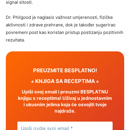
signal sitosti.
Dr. Philgood je naglasio važnost umjerenosti, fizičke
aktivnosti i zdrave prehrane, dok je također sugerirao
povremeni post kao koristan pristup postizanju pozitivnih
rezultata.
PREUZMITE BESPLATNO!
⋆ KNJIGA SA RECEPTIMA ⋆
Upiši svoj email i preuzmi BESPLATNU
knjigu s receptima! Uživaj u jednostavnim
i ukusnim jelima koja će osvojiti tvoje
najdraže.