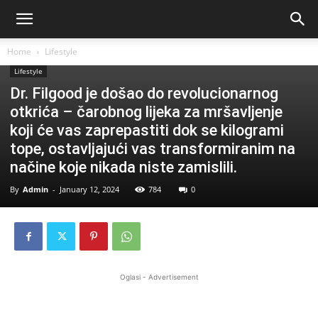
Home
Lifestyle
Lifestyle
Dr. Filgood je došao do revolucionarnog
otkrića – čarobnog lijeka za mršavljenje
koji će vas zaprepastiti dok se kilogrami
tope, ostavljajući vas transformiranim na
načine koje nikada niste zamislili.
By
Admin
-
January 12, 2024
784
0
Oglasi - Advertisement