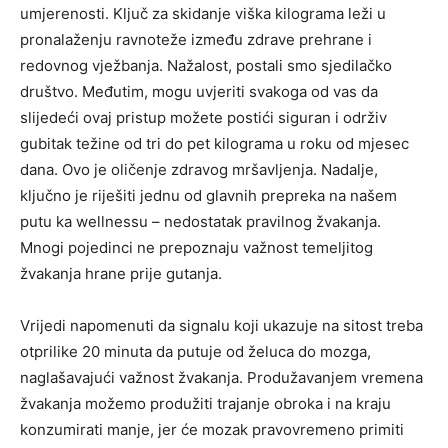
umjerenosti. Ključ za skidanje viška kilograma leži u
pronalaženju ravnoteže između zdrave prehrane i
redovnog vježbanja. Nažalost, postali smo sjedilačko
društvo. Međutim, mogu uvjeriti svakoga od vas da
slijedeći ovaj pristup možete postići siguran i održiv
gubitak težine od tri do pet kilograma u roku od mjesec
dana. Ovo je oličenje zdravog mršavljenja. Nadalje,
ključno je riješiti jednu od glavnih prepreka na našem
putu ka wellnessu – nedostatak pravilnog žvakanja.
Mnogi pojedinci ne prepoznaju važnost temeljitog
žvakanja hrane prije gutanja.
Vrijedi napomenuti da signalu koji ukazuje na sitost treba
otprilike 20 minuta da putuje od želuca do mozga,
naglašavajući važnost žvakanja. Produžavanjem vremena
žvakanja možemo produžiti trajanje obroka i na kraju
konzumirati manje, jer će mozak pravovremeno primiti