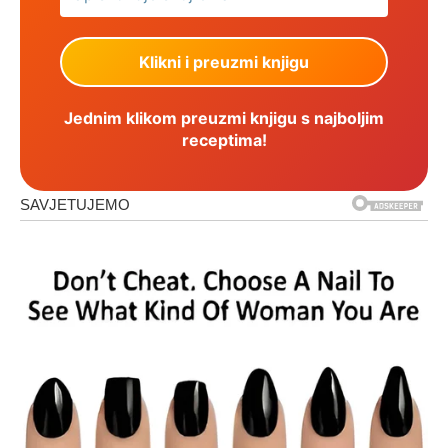
Jednim klikom preuzmi knjigu s najboljim
receptima!