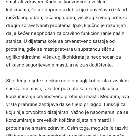
smatrati zdravom. Kada se konzumira u velikim
količinama, šećer doprinosi debljanju i povećava rizik od
moždanog udara, srčanog udara, visokog krvnog pritiska i
drugih zdravstvenih problema. Ipak, ključno je razumjeti
da je šećer neophodan za pravilno funkcioniranje naših
stanica. U dijetama koje se prvenstveno sastoje od
proteina, gdje se mast pretvara u supstancu sličnu
ugljikohidratima, višak ugljikohidrata je neophodan za
efikasno sagorijevanje masti, a ne za skladištenje.
Slijeđenje dijete s niskim udjelom ugljikohidrata i visokim
sadržajem masti, također poznato kao keto, uključuje
konzumiranje prvenstveno proteina i masti. Međutim, ova
vrsta prehrane zahtijeva da se tijelo prilagodi funkciji za
koju nije prvobitno dizajniran. Važno je napomenuti da se
konzumiranje prevelikih količina dijetalnih masti ili
proteina ne smatra zdravim. Osim toga, moguće je razviti
dijabetes zbog konzumiranja previše masti, jer to može