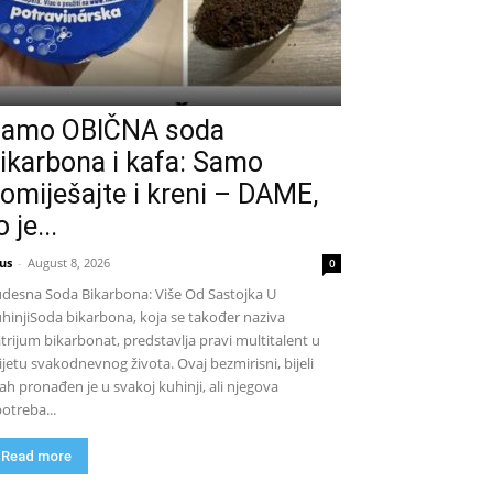
amo OBIČNA soda
ikarbona i kafa: Samo
omiješajte i kreni – DAME,
o je...
us
-
August 8, 2026
0
desna Soda Bikarbona: Više Od Sastojka U
hinjiSoda bikarbona, koja se također naziva
trijum bikarbonat, predstavlja pravi multitalent u
ijetu svakodnevnog života. Ovaj bezmirisni, bijeli
ah pronađen je u svakoj kuhinji, ali njegova
otreba...
Read more