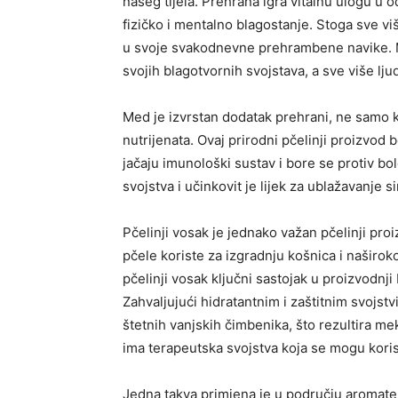
našeg tijela. Prehrana igra vitalnu ulogu u 
fizičko i mentalno blagostanje. Stoga sve vi
u svoje svakodnevne prehrambene navike. Me
svojih blagotvornih svojstava, a sve više lju
Med je izvrstan dodatak prehrani, ne samo ka
nutrijenata. Ovaj prirodni pčelinji proizvod 
jačaju imunološki sustav i bore se protiv bol
svojstva i učinkovit je lijek za ublažavanje 
Pčelinji vosak je jednako važan pčelinji pr
pčele koriste za izgradnju košnica i naširok
pčelinji vosak ključni sastojak u proizvodnji
Zahvaljujući hidratantnim i zaštitnim svojstvi
štetnih vanjskih čimbenika, što rezultira m
ima terapeutska svojstva koja se mogu koristi
Jedna takva primjena je u području aromatera