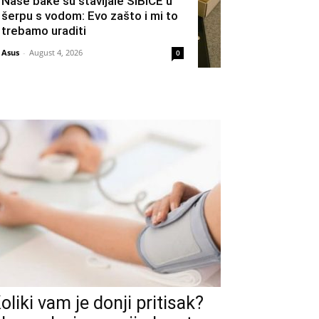
Naše bake su stavljale ŠIBICE u
šerpu s vodom: Evo zašto i mi to
trebamo uraditi
Asus
-
August 4, 2026
0
oliki vam je donji pritisak?