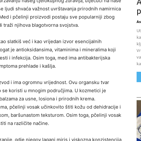
A
održavanju našeg cjelokupnog zdravlja, utječući na naše
še ljudi shvaća važnost uvrštavanja prirodnih namirnica
p
d i pčelinji proizvodi postaju sve popularniji zbog
As
di traži njihova blagotvorna svojstva.
Ut
ka
o slatkiš već i kao vrijedan izvor esencijalnih
kl
bogat je antioksidansima, vitaminima i mineralima koji
Vr
va
esti i infekcija. Osim toga, med ima antibakterijska
ka
simptoma prehlade i kašlja.
oizvod i ima ogromnu vrijednost. Ovu organsku tvar
o se koristi u mnogim područjima. U kozmetici je
 balzama za usne, losiona i prirodnih krema.
ma, pčelinji vosak učinkovito štiti kožu od dehidracije i
ekom, baršunastom teksturom. Osim toga, pčelinji vosak
ti na različite načine.
pije, gdje njegov lagani miris i viskozna konzistencija