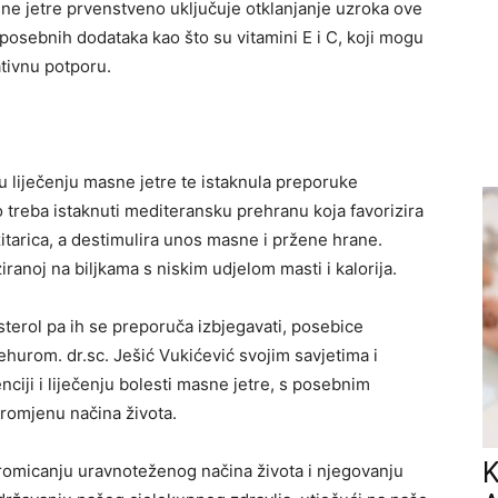
sne jetre prvenstveno uključuje otklanjanje uzroka ove
osebnih dodataka kao što su vitamini E i C, koji mogu
ativnu potporu.
u liječenju masne jetre te istaknula preporuke
treba istaknuti mediteransku prehranu koja favorizira
itarica, a destimulira unos masne i pržene hrane.
ranoj na biljkama s niskim udjelom masti i kalorija.
sterol pa ih se preporuča izbjegavati, posebice
urom. dr.sc. Ješić Vukićević svojim savjetima i
ji i liječenju bolesti masne jetre, s posebnim
romjenu načina života.
K
romicanju uravnoteženog načina života i njegovanju