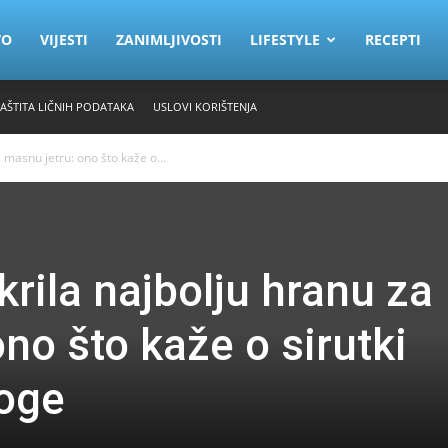
VO
VIJESTI
ZANIMLJIVOSTI
LIFESTYLE
RECEPTI
ZAŠTITA LIČNIH PODATAKA
USLOVI KORIŠTENJA
 masnu jetru: ono što kaže o...
krila najbolju hranu za
no što kaže o sirutki
noge