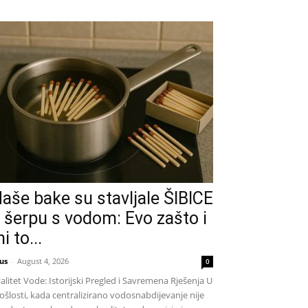
aše bake su stavljale ŠIBICE
 šerpu s vodom: Evo zašto i
i to...
us
-
August 4, 2026
0
alitet Vode: Istorijski Pregled i Savremena Rješenja U
ošlosti, kada centralizirano vodosnabdijevanje nije