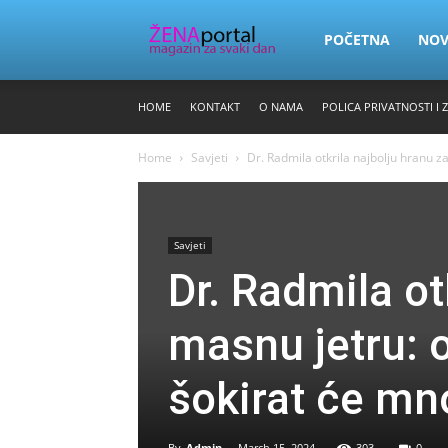
Zena
POČETNA
NO
HOME
KONTAKT
O NAMA
POLICA PRIVATNOSTI I 
Portal
Home
Savjeti
Dr. Radmila otkrila najbolju hranu za
Savjeti
Dr. Radmila ot
masnu jetru: o
šokirat će m
By
Admin
-
March 15, 2024
303
0