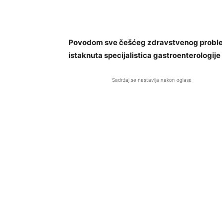
Povodom sve češćeg zdravstvenog problema
istaknuta specijalistica gastroenterologije 
Sadržaj se nastavlja nakon oglasa