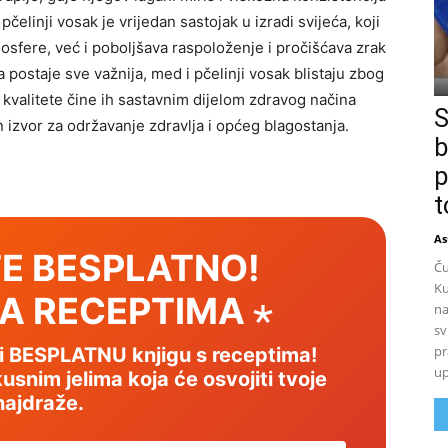
elinji vosak je vrijedan sastojak u izradi svijeća, koji
fere, već i poboljšava raspoloženje i pročišćava zrak
postaje sve važnija, med i pčelinji vosak blistaju zbog
 kvalitete čine ih sastavnim dijelom zdravog načina
S
 izvor za održavanje zdravlja i općeg blagostanja.
b
p
t
As
E BESPLATNO!
Ču
Ku
SA RECEPTIMA ⋆
na
sv
pr
mi BESPLATNU knjigu s receptima!
up
usnim jelima koja će osvojiti tvoje
najdraže.