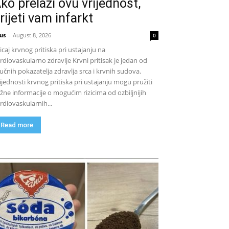
ko prelazi ovu vrijednost,
rijeti vam infarkt
us
-
August 8, 2026
0
icaj krvnog pritiska pri ustajanju na
rdiovaskularno zdravlje Krvni pritisak je jedan od
jučnih pokazatelja zdravlja srca i krvnih sudova.
ijednosti krvnog pritiska pri ustajanju mogu pružiti
žne informacije o mogućim rizicima od ozbiljnijih
rdiovaskularnih...
Read more