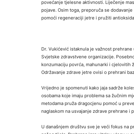
povećanje tjelesne aktivnosti. Liječenje ma
pojave. Osim toga, preporuča se dodavanje p
pomoći regeneraciji jetre i pružiti antioksid
Dr. Vukićević istaknula je važnost prehrane 
Svjetske zdravstvene organizacije. Posebno 
konzumaciju povrća, mahunarki i cjelovitih ž
Održavanje zdrave jetre ovisi o prehrani bazi
Vrijedno je spomenuti kako jaja sadrže kole
osobama koje imaju problema sa žučnim mjeh
metodama pruža dragocjenu pomoć u prevenci
naglaskom na usvajanje zdrave prehrane i p
U današnjem društvu sve je veći fokus na p