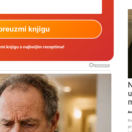
i knjigu s najboljim receptima!
N
u
m
As
Kv
pr