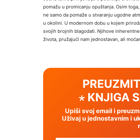
pomažu u promicanju opuštanja. Osim toga, pč
ne samo da pomaže u stvaranju ugodne atmos
u okolini. U modernom dobu u kojem priroda 
svojih brojnih blagodati. Njihove inherentne
života, pružajući nam jednostavan, ali moćan
PREUZMIT
⋆ KNJIGA 
Upiši svoj email i preuz
Uživaj u jednostavnim i uk