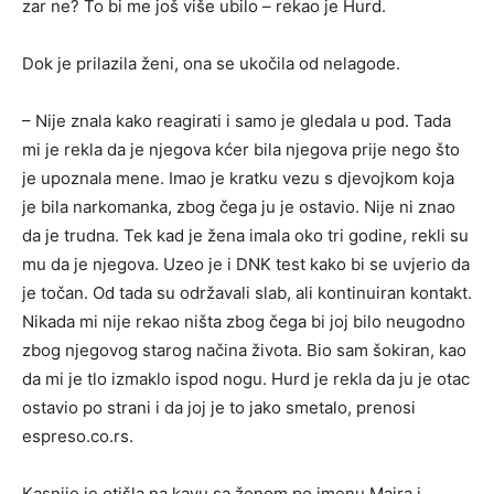
zar ne? To bi me još više ubilo – rekao je Hurd.
Dok je prilazila ženi, ona se ukočila od nelagode.
– Nije znala kako reagirati i samo je gledala u pod. Tada
mi je rekla da je njegova kćer bila njegova prije nego što
je upoznala mene. Imao je kratku vezu s djevojkom koja
je bila narkomanka, zbog čega ju je ostavio. Nije ni znao
da je trudna. Tek kad je žena imala oko tri godine, rekli su
mu da je njegova. Uzeo je i DNK test kako bi se uvjerio da
je točan. Od tada su održavali slab, ali kontinuiran kontakt.
Nikada mi nije rekao ništa zbog čega bi joj bilo neugodno
zbog njegovog starog načina života. Bio sam šokiran, kao
da mi je tlo izmaklo ispod nogu. Hurd je rekla da ju je otac
ostavio po strani i da joj je to jako smetalo, prenosi
espreso.co.rs.
Kasnije je otišla na kavu sa ženom po imenu Majra i