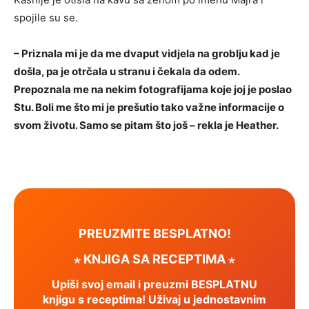
spojile su se.
– Priznala mi je da me dvaput vidjela na groblju kad je
došla, pa je otrčala u stranu i čekala da odem.
Prepoznala me na nekim fotografijama koje joj je poslao
Stu. Boli me što mi je prešutio tako važne informacije o
svom životu. Samo se pitam što još – rekla je Heather.
PREUZMITE BESPLATNO!
⋆ KNJIGA SA RECEPTIMA ⋆
Upiši svoj email i preuzmi BESPLATNU
knjigu s receptima! Uživaj u jednostavnim