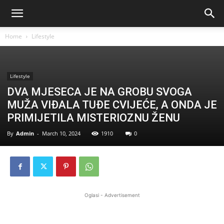
Home
Lifestyle
Lifestyle
DVA MJESECA JE NA GROBU SVOGA
MUŽA VIĐALA TUĐE CVIJEĆE, A ONDA JE
PRIMIJETILA MISTERIOZNU ŽENU
By
Admin
-
March 10, 2024
1910
0
Oglasi - Advertisement