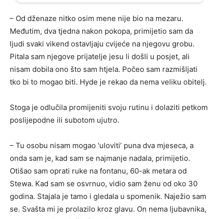
– Od dženaze nitko osim mene nije bio na mezaru.
Međutim, dva tjedna nakon pokopa, primijetio sam da
ljudi svaki vikend ostavljaju cvijeće na njegovu grobu.
Pitala sam njegove prijatelje jesu li došli u posjet, ali
nisam dobila ono što sam htjela. Počeo sam razmišljati
tko bi to mogao biti. Hyde je rekao da nema veliku obitelj.
Stoga je odlučila promijeniti svoju rutinu i dolaziti petkom
poslijepodne ili subotom ujutro.
– Tu osobu nisam mogao ‘uloviti’ puna dva mjeseca, a
onda sam je, kad sam se najmanje nadala, primijetio.
Otišao sam oprati ruke na fontanu, 60-ak metara od
Stewa. Kad sam se osvrnuo, vidio sam ženu od oko 30
godina. Stajala je tamo i gledala u spomenik. Naježio sam
se. Svašta mi je prolazilo kroz glavu. On nema ljubavnika,