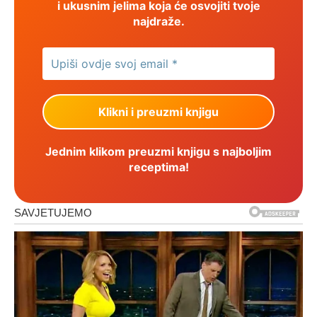
i ukusnim jelima koja će osvojiti tvoje
najdraže.
Jednim klikom preuzmi knjigu s najboljim
receptima!