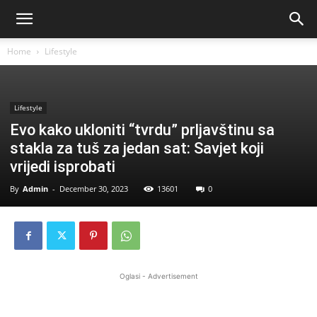
Home
Lifestyle
Lifestyle
Evo kako ukloniti “tvrdu” prljavštinu sa
stakla za tuš za jedan sat: Savjet koji
vrijedi isprobati
By
Admin
-
December 30, 2023
13601
0
Oglasi - Advertisement