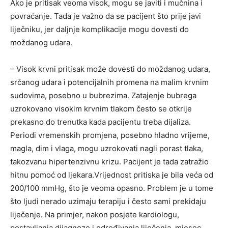
Ako je pritisak veoma visok, mogu se javiti i mučnina i
povraćanje. Tada je važno da se pacijent što prije javi
liječniku, jer daljnje komplikacije mogu dovesti do
moždanog udara.
– Visok krvni pritisak može dovesti do moždanog udara,
srčanog udara i potencijalnih promena na malim krvnim
sudovima, posebno u bubrezima. Zatajenje bubrega
uzrokovano visokim krvnim tlakom često se otkrije
prekasno do trenutka kada pacijentu treba dijaliza.
Periodi vremenskih promjena, posebno hladno vrijeme,
magla, dim i vlaga, mogu uzrokovati nagli porast tlaka,
takozvanu hipertenzivnu krizu. Pacijent je tada zatražio
hitnu pomoć od ljekara.Vrijednost pritiska je bila veća od
200/100 mmHg, što je veoma opasno. Problem je u tome
što ljudi nerado uzimaju terapiju i često sami prekidaju
liječenje. Na primjer, nakon posjete kardiologu,
postavljanja dijagnoze i određivanja liječenja, mjesec