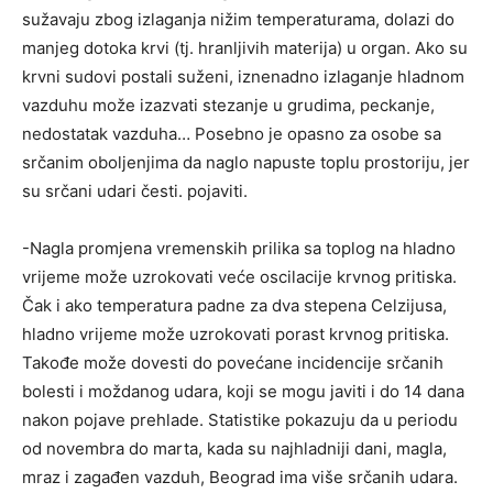
sužavaju zbog izlaganja nižim temperaturama, dolazi do
manjeg dotoka krvi (tj. hranljivih materija) u organ. Ako su
krvni sudovi postali suženi, iznenadno izlaganje hladnom
vazduhu može izazvati stezanje u grudima, peckanje,
nedostatak vazduha… Posebno je opasno za osobe sa
srčanim oboljenjima da naglo napuste toplu prostoriju, jer
su srčani udari česti. pojaviti.
-Nagla promjena vremenskih prilika sa toplog na hladno
vrijeme može uzrokovati veće oscilacije krvnog pritiska.
Čak i ako temperatura padne za dva stepena Celzijusa,
hladno vrijeme može uzrokovati porast krvnog pritiska.
Takođe može dovesti do povećane incidencije srčanih
bolesti i moždanog udara, koji se mogu javiti i do 14 dana
nakon pojave prehlade. Statistike pokazuju da u periodu
od novembra do marta, kada su najhladniji dani, magla,
mraz i zagađen vazduh, Beograd ima više srčanih udara.