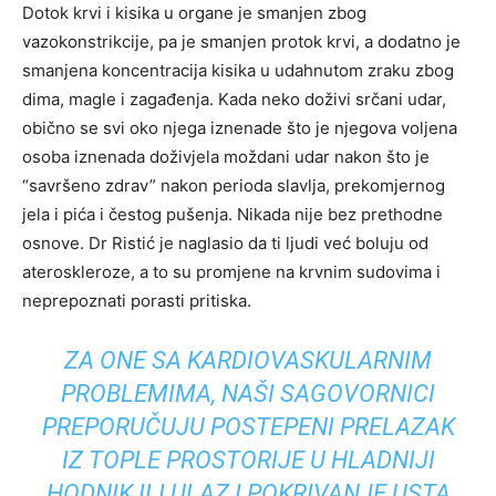
Dotok krvi i kisika u organe je smanjen zbog
vazokonstrikcije, pa je smanjen protok krvi, a dodatno je
smanjena koncentracija kisika u udahnutom zraku zbog
dima, magle i zagađenja. Kada neko doživi srčani udar,
obično se svi oko njega iznenade što je njegova voljena
osoba iznenada doživjela moždani udar nakon što je
“savršeno zdrav” nakon perioda slavlja, prekomjernog
jela i pića i čestog pušenja. Nikada nije bez prethodne
osnove. Dr Ristić je naglasio da ti ljudi već boluju od
ateroskleroze, a to su promjene na krvnim sudovima i
neprepoznati porasti pritiska.
ZA ONE SA KARDIOVASKULARNIM
PROBLEMIMA, NAŠI SAGOVORNICI
PREPORUČUJU POSTEPENI PRELAZAK
IZ TOPLE PROSTORIJE U HLADNIJI
HODNIK ILI ULAZ I POKRIVANJE USTA