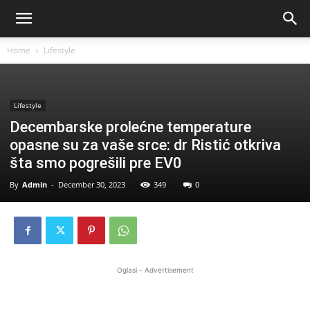
Home
Lifestyle
Lifestyle
Decembarske prolećne temperature
opasne su za vaše srce: dr Ristić otkriva
šta smo pogrešili pre EV0
By
Admin
-
December 30, 2023
349
0
Oglasi - Advertisement