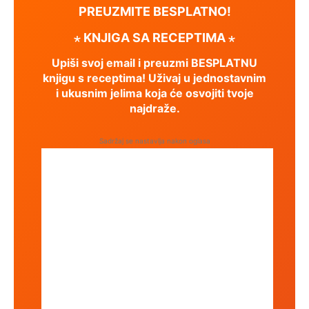
PREUZMITE BESPLATNO!
⋆ KNJIGA SA RECEPTIMA ⋆
Upiši svoj email i preuzmi BESPLATNU
knjigu s receptima! Uživaj u jednostavnim
i ukusnim jelima koja će osvojiti tvoje
najdraže.
Sadržaj se nastavlja nakon oglasa