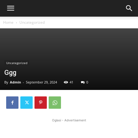
Home
Uncategorized
Uncategorized
Ggg
By
Admin
-
September 29, 2024
41
0
Oglasi - Advertisement