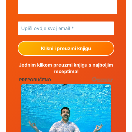
Jednim klikom preuzmi knjigu s najboljim
receptima!