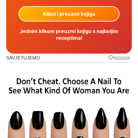
Jednim klikom preuzmi knjigu s najboljim
receptima!