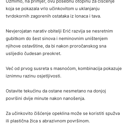
Uzmimo, na primjer, ovu posebnu otopinu za čišćenje
koja se pokazala vrlo učinkovitom u uklanjanju
tvrdokornih zagorenih ostataka iz lonaca i tava.
Nevjerojatan narativ obitelji Erić razvija se nesretnim
gubitkom do šest sinova i neminovnim uništenjem
njihove ostavštine, da bi nakon proročanskog sna
uslijedio čudesan preokret.
Već od prvog susreta s masnoćom, kombinacija pokazuje
iznimnu razinu osjetljivosti.
Ostavite tekućinu da ostane nesmetano na donjoj
površini dvije minute nakon nanošenja.
Za učinkovito čišćenje opeklina može se koristiti spužva
ili plastična žica s abrazivnom površinom.