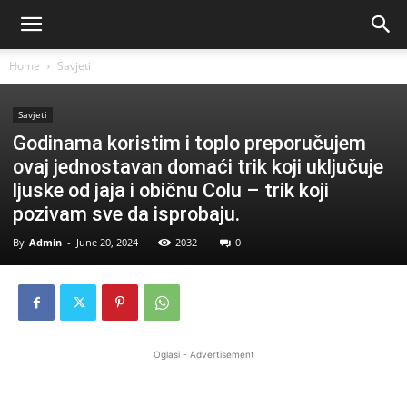
Home
Savjeti
Savjeti
Godinama koristim i toplo preporučujem
ovaj jednostavan domaći trik koji uključuje
ljuske od jaja i običnu Colu – trik koji
pozivam sve da isprobaju.
By
Admin
-
June 20, 2024
2032
0
Oglasi - Advertisement