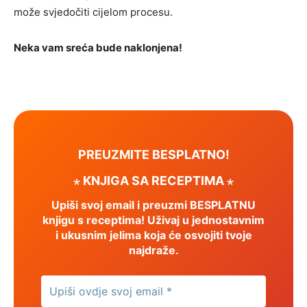
može svjedočiti cijelom procesu.
Neka vam sreća bude naklonjena!
PREUZMITE BESPLATNO!
⋆ KNJIGA SA RECEPTIMA ⋆
Upiši svoj email i preuzmi BESPLATNU
knjigu s receptima! Uživaj u jednostavnim
i ukusnim jelima koja će osvojiti tvoje
najdraže.