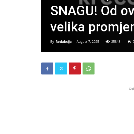
SNAGU! Od ov
velika promje
By
Redakcija
-
August 7, 2025
25848
Ogl