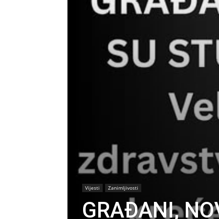
Vijesti
Zanimljivosti
GRAĐANI, NO