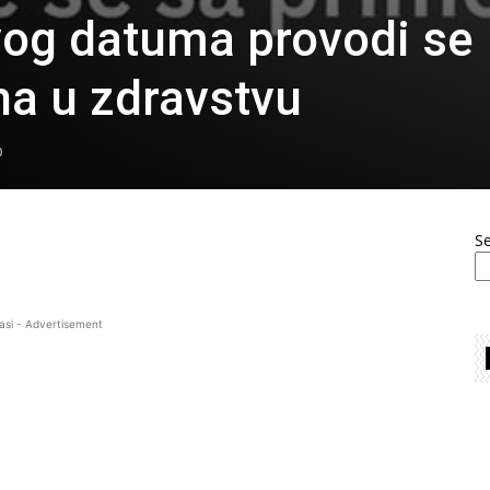
og datuma provodi se
na u zdravstvu
0
S
asi - Advertisement