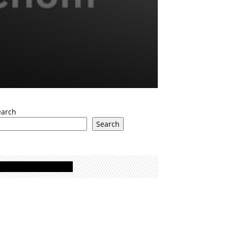
earch
Search
Oglasi - Advertisement