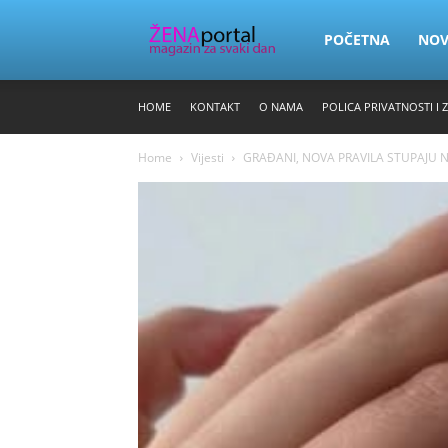
Zena
POČETNA
NO
HOME
KONTAKT
O NAMA
POLICA PRIVATNOSTI I 
Portal
Home
Vijesti
GRAĐANI, NOVA PRAVILA STUPAJU NA 