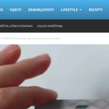
VO
VIJESTI
ZANIMLJIVOSTI
LIFESTYLE
RECEPTI
ZAŠTITA LIČNIH PODATAKA
USLOVI KORIŠTENJA
SNAGU! Od ovog datuma provodi se velika...