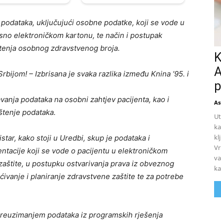
 podataka, uključujući osobne podatke, koji se vode u
no elektroničkom kartonu, te način i postupak
štenja osobnog zdravstvenog broja.
K
A
bijom! – Izbrisana je svaka razlika između Knina ’95. i
p
vanja podataka na osobni zahtjev pacijenta, kao i
As
ištenje podataka.
Ut
ka
kl
istar, kako stoji u Uredbi, skup je podataka i
Vr
acije koji se vode o pacijentu u elektroničkom
va
 zaštite, u postupku ostvarivanja prava iz obveznog
ka
ćivanje i planiranje zdravstvene zaštite te za potrebe
preuzimanjem podataka iz programskih rješenja