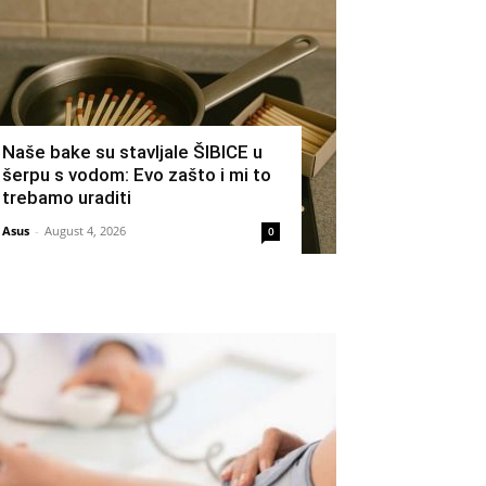
Naše bake su stavljale ŠIBICE u
šerpu s vodom: Evo zašto i mi to
trebamo uraditi
Asus
-
August 4, 2026
0