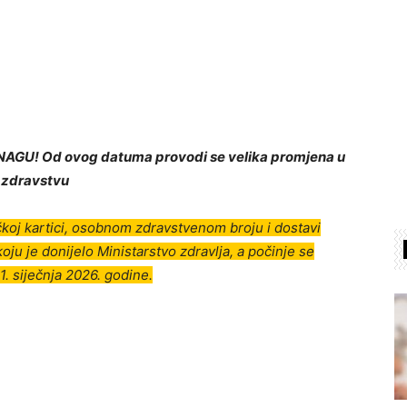
GU! Od ovog datuma provodi se velika promjena u
zdravstvu
čkoj kartici, osobnom zdravstvenom broju i dostavi
ju je donijelo Ministarstvo zdravlja, a počinje se
 1. siječnja 2026. godine.