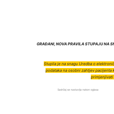
GRAĐANI, NOVA PRAVILA STUPAJU NA SNA
Stupila je na snagu Uredba o elektroni
podataka na osobni zahtjev pacijenta ko
primjenjivati
Sadržaj se nastavlja nakon oglasa