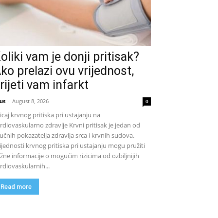
oliki vam je donji pritisak?
ko prelazi ovu vrijednost,
rijeti vam infarkt
us
-
August 8, 2026
0
icaj krvnog pritiska pri ustajanju na
rdiovaskularno zdravlje Krvni pritisak je jedan od
jučnih pokazatelja zdravlja srca i krvnih sudova.
ijednosti krvnog pritiska pri ustajanju mogu pružiti
žne informacije o mogućim rizicima od ozbiljnijih
rdiovaskularnih...
Read more