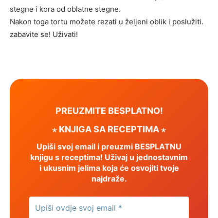
stegne i kora od oblatne stegne.
Nakon toga tortu možete rezati u željeni oblik i poslužiti.
zabavite se! Uživati!
PREUZMITE BESPLATNO!
⋆ KNJIGA SA RECEPTIMA ⋆
Upiši svoj email i preuzmi BESPLATNU
knjigu s receptima! Uživaj u jednostavnim
i ukusnim jelima koja će osvojiti tvoje
najdraže.