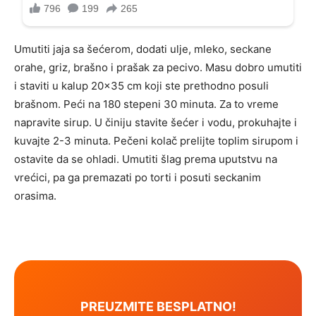
Umutiti jaja sa šećerom, dodati ulje, mleko, seckane
orahe, griz, brašno i prašak za pecivo. Masu dobro umutiti
i staviti u kalup 20×35 cm koji ste prethodno posuli
brašnom. Peći na 180 stepeni 30 minuta. Za to vreme
napravite sirup. U činiju stavite šećer i vodu, prokuhajte i
kuvajte 2-3 minuta. Pečeni kolač prelijte toplim sirupom i
ostavite da se ohladi. Umutiti šlag prema uputstvu na
vrećici, pa ga premazati po torti i posuti seckanim
orasima.
PREUZMITE BESPLATNO!