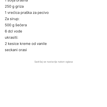
1 šolja brašna
250 g griza
1 vrećica praška za pecivo
Za sirup:
500 g šećera
6 dcl vode
ukrasiti:
2 kesice kreme od vanile
seckani orasi
Sadržaj se nastavlja nakon oglasa