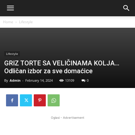
Home
Lifestyle
Lifestyle
GRIZ TORTE SA VELIČINAMA KOLJA…
Odličan izbor za sve domaćice
By
Admin
-
February 14, 2024
13109
0
Oglasi - Advertisement