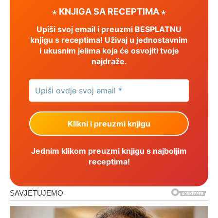
⋆ KNJIGA SA RECEPTIMA ⋆
Upiši svoj email i preuzmi BESPLATNU
knjigu s receptima! Uživaj u jednostavnim
i ukusnim jelima koja će osvojiti tvoje
najdraže.
Jednim klikom preuzmi knjigu s najboljim
receptima!