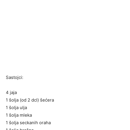
Sastojci:
4 jaja
1 šolja (od 2 dcl) šećera
1 šolja ulja
1 šolja mleka
1 šolja seckanih oraha