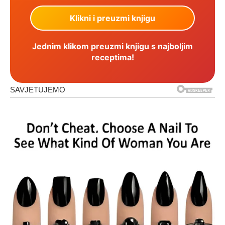
Jednim klikom preuzmi knjigu s najboljim
receptima!