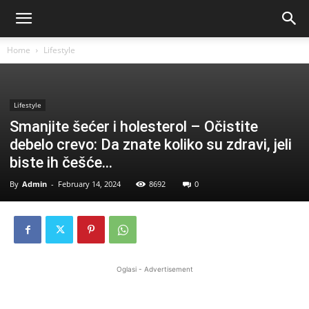
Home
Lifestyle
Lifestyle
Smanjite šećer i holesterol – Očistite
debelo crevo: Da znate koliko su zdravi, jeli
biste ih češće…
By
Admin
-
February 14, 2024
8692
0
Oglasi - Advertisement