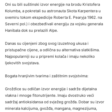
Oni su bili suštinski izvor energije na brodu Kristofera
Kolumba, a pokretali su astronauta Skota Karpentera u
svemiru tokom ekspedicije Roberta E. Pearyja 1962. na
Severni pol.) i obezbeđivali energiju za vojsku generala
Hanibala dok su prelazili Alpe.
Danas su cijenjeni zbog svog izuzetnog ukusa i
pristupačne cijene, a odlična su alternativa slatkišima.
Najpopularniji su u pripremi kolača i imaju nekoliko
ljekovitih svojstava.
Bogata hranjivim tvarima i zaštitnim svojstvima:
Grožđice su odličan izvor energije i sadrže dijetalna
vlakna i mnoge fitonutrijente. Imaju dvostruko veći
sadržaj antioksidansa od svježeg grožđa. Dobar su izvor
minerala kalcijuma, gvožđa, mangana, magnezijuma,