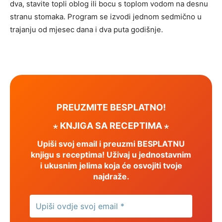
dva, stavite topli oblog ili bocu s toplom vodom na desnu
stranu stomaka. Program se izvodi jednom sedmično u
trajanju od mjesec dana i dva puta godišnje.
PREUZMITE BESPLATNO!
⋆ KNJIGA SA RECEPTIMA ⋆
Upiši svoj email i preuzmi BESPLATNU
knjigu s receptima! Uživaj u jednostavnim
i ukusnim jelima koja će osvojiti tvoje
najdraže.