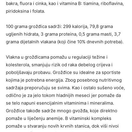
bakra, fluora i cinka, kao i vitamina B: tiamina, riboflavina,
piridoksina i folata.
100 grama grožđica sadrži: 299 kalorija, 79,8 grama
ugljenih hidrata, 3 grama proteina, 0,5 grama masti, 3,7
grama dijetalnih vlakana (koji čine 10% dnevnih potreba).
Vlakna u grožđicama pomažu u regulaciji težine i
kolesterola, smanjuju rizik od raka debelog crijeva i
poboljšavaju probavu. Grožđice su idealne za sportiste
kojima je potrebna energija. Zbog posebnog nutritivnog
sadržaja preporučuju se svima. Kao i ostalo sušeno voće,
odlično je za jelo tokom hladnijih meseci jer pomaže da
se telo napuni esencijalnim vitaminima i mineralima.
Grožđice takođe sadrže mnogo gvožđa, koje direktno
pomaže u liječenju anemije. B vitaminski kompleks
pomaže u stvaranju novih krvnih stanica, dok viši nivoi