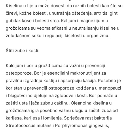
Kiselina u tijelu može dovesti do raznih bolesti kao što su
čirevi, kožne bolesti, unutrašnja oštećenja, artritis, giht,
gubitak kose i bolesti srca. Kalijum i magnezijum u
grožđicama su veoma efikasni u neutralisanju kiseline u
želudačnom soku i regulaciji kiselosti u organizmu.
Štiti zube i kosti:
Kalcijum i bor u grožđicama su važni u prevenciji
osteoporoze. Bor je esencijalni makronutrijent za
pravilnu izgradnju kostiju i apsorpciju kalcija. Posebno je
koristan u prevenciji osteoporoze kod žena u menopauzi
i blagotvorno djeluje na zglobove i kosti. Bor pomaže u
zaštiti usta i jača zubnu caklinu. Oleanolna kiselina u
grožđicama igra posebno važnu ulogu u zaštiti zuba od
karijesa, karijesa i lomljenja. Sprječava rast bakterija
Streptococcus mutans i Porphyromonas gingivalis,