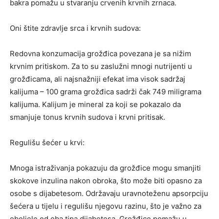
bakra pomažu u stvaranju crvenih krvnih zrnaca.
Oni štite zdravlje srca i krvnih sudova:
Redovna konzumacija grožđica povezana je sa nižim
krvnim pritiskom. Za to su zaslužni mnogi nutrijenti u
grožđicama, ali najsnažniji efekat ima visok sadržaj
kalijuma – 100 grama grožđica sadrži čak 749 miligrama
kalijuma. Kalijum je mineral za koji se pokazalo da
smanjuje tonus krvnih sudova i krvni pritisak.
Regulišu šećer u krvi:
Mnoga istraživanja pokazuju da grožđice mogu smanjiti
skokove inzulina nakon obroka, što može biti opasno za
osobe s dijabetesom. Održavaju uravnoteženu apsorpciju
šećera u tijelu i regulišu njegovu razinu, što je važno za
oboljele od oba tipa dijabetesa. Grožđice pomažu u