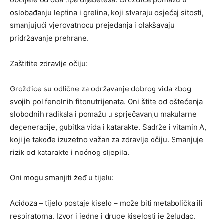
oslobađanju leptina i grelina, koji stvaraju osjećaj sitosti,
smanjujući vjerovatnoću prejedanja i olakšavaju
pridržavanje prehrane.
Zaštitite zdravlje očiju:
Grožđice su odlične za održavanje dobrog vida zbog
svojih polifenolnih fitonutrijenata. Oni štite od oštećenja
slobodnih radikala i pomažu u sprječavanju makularne
degeneracije, gubitka vida i katarakte. Sadrže i vitamin A,
koji je takođe izuzetno važan za zdravlje očiju. Smanjuje
rizik od katarakte i noćnog sljepila.
Oni mogu smanjiti žeđ u tijelu:
Acidoza – tijelo postaje kiselo – može biti metabolička ili
respiratorna. Izvor i jedne i druge kiselosti je želudac.