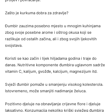
Zašto je kurkuma dobra za zdravlje?
Đumbir zauzima posebno mjesto u mnogim kuhinjama
zbog svoje posebne arome i oštrog okusa koji se
razlikuje od ostalih začina, ali i zbog svojih ljekovitih
svojstava.
Koristi se kao začin i lijek hiljadama godina i traje do
danas. Nutritivne komponente đumbira uglavnom sadrže
vitamin C, kalijum, gvožđe, kalcijum, magnezijum itd.
Svježi đumbir pomaže u smanjenju visokog kolesterola.
Istovremeno, može smanjiti nadimanje želuca.
Pozitivno djeluje na obnavljanje crijevne flore i djeluje
laksativno. Konzumacija nekoliko kriški svježeg đumbira