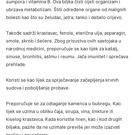
sumpora i vitamina B. Ova biljka čisti cijeli organizam i
ubrzava metabolizam. Štiti određene organe od malignih
bolesti kao što su želudac, jetra, tanko i debelo crijevo.
Takođe sadrži krastavac, fenole, eterična ulja, asparagin,
smole, skrob i šećere. Zbog prisustva ovih sastojaka u
narodnoj medicini, preporučuje se kao lijek za kašalj,
sinuse, bronhitis, astmu i reumu. Jača imunitet i sprečava
prehlade.
Koristi se kao lijek za sprječavanje začepljenja krvnih
sudova i poboljšanje probave.
Preporučuje se za odlaganje kamenca u bubregu. Kao
lijek se uzima u obliku čaja, sirupa, vina, tinkture ili
kiselog krastavca. Kada koristite hren, kao i kod drugih
biljaka, pazite da ne uzimate previše jer može izazvati
proljev i povraćanje.