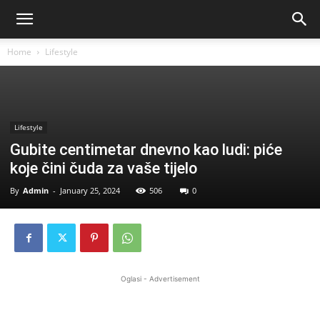
Home
Lifestyle
Lifestyle
Gubite centimetar dnevno kao ludi: piće
koje čini čuda za vaše tijelo
By
Admin
-
January 25, 2024
506
0
Oglasi - Advertisement