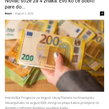
Novac stiže za 4 znaka: Evo ko će dobiti
pare do...
Asus
-
August 2, 2026
0
Astrološke Prognoze za Avgust: Uticaj Planeta na Finansijsku
SituacijuKako se avgust bliži, mnogi se pitaju kakve promjene će
donijeti u njihovim životima, posebno kada...