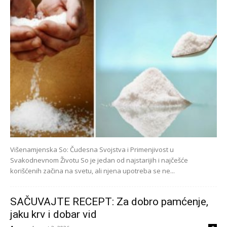
Višenamjenska So: Čudesna Svojstva i Primenjivost u
Svakodnevnom Životu So je jedan od najstarijih i najčešće
korišćenih začina na svetu, ali njena upotreba se ne...
SAČUVAJTE RECEPT: Za dobro pamćenje,
jaku krv i dobar vid