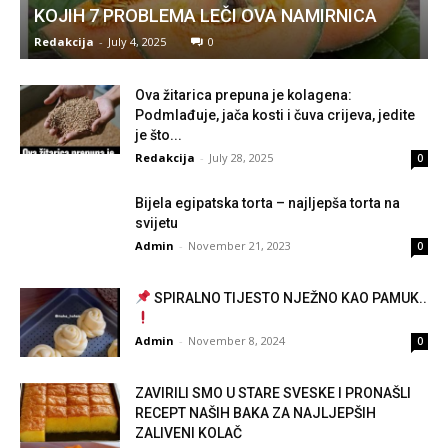
KOJIH 7 PROBLEMA LEČI OVA NAMIRNICA
Redakcija
-
July 4, 2025
0
Ova žitarica prepuna je kolagena:
Podmlađuje, jača kosti i čuva crijeva, jedite
je što...
Redakcija
-
July 28, 2025
0
Bijela egipatska torta – najljepša torta na
svijetu
Admin
-
November 21, 2023
0
SPIRALNO TIJESTO NJEŽNO KAO PAMUK..
Admin
-
November 8, 2024
0
ZAVIRILI SMO U STARE SVESKE I PRONAŠLI
RECEPT NAŠIH BAKA ZA NAJLJEPŠIH
ZALIVENI KOLAČ