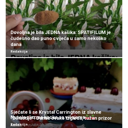
Dovoljna je bila JEDNA kašika: SPATIFILUM je
čudesno dao puno cvijeća u samo nekoliko
dana
Redakcija
-
January 28, 2025
Sjećate li se Krystal Carrington iz slavne
Nutela plazma kocke sa višnjama
“Dinastije”: Danas ovako izgleda, tužan prizor
Redakcija
-
June 27, 2025
Admin
-
February 27, 2024