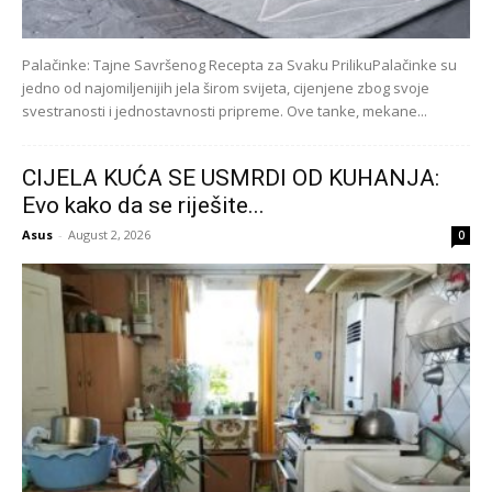
Palačinke: Tajne Savršenog Recepta za Svaku PrilikuPalačinke su
jedno od najomiljenijih jela širom svijeta, cijenjene zbog svoje
svestranosti i jednostavnosti pripreme. Ove tanke, mekane...
CIJELA KUĆA SE USMRDI OD KUHANJA:
Evo kako da se riješite...
Asus
-
August 2, 2026
0