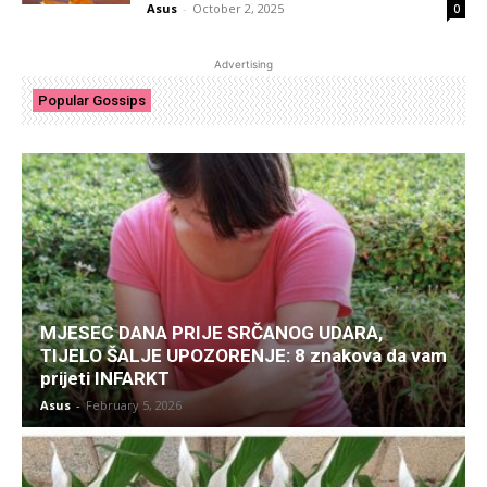
Asus
-
October 2, 2025
0
Advertising
Popular Gossips
MJESEC DANA PRIJE SRČANOG UDARA,
TIJELO ŠALJE UPOZORENJE: 8 znakova da vam
prijeti INFARKT
Asus
-
February 5, 2026