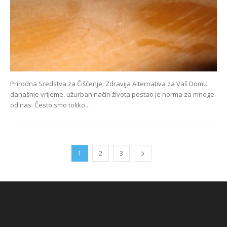
Prirodna Sredstva za Čišćenje: Zdravija Alternativa za Vaš DomU
današnje vrijeme, užurban način života postao je norma za mnoge
od nas. Često smo toliko...
1
2
3