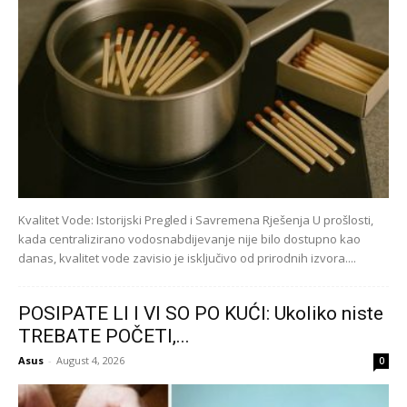
Kvalitet Vode: Istorijski Pregled i Savremena Rješenja U prošlosti,
kada centralizirano vodosnabdijevanje nije bilo dostupno kao
danas, kvalitet vode zavisio je isključivo od prirodnih izvora....
POSIPATE LI I VI SO PO KUĆI: Ukoliko niste
TREBATE POČETI,...
Asus
-
August 4, 2026
0