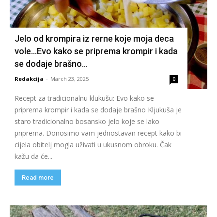
Jelo od krompira iz rerne koje moja deca
vole…Evo kako se priprema krompir i kada
se dodaje brašno…
Redakcija
-
March 23, 2025
0
Recept za tradicionalnu klukušu: Evo kako se
priprema krompir i kada se dodaje brašno Kljukuša je
staro tradicionalno bosansko jelo koje se lako
priprema. Donosimo vam jednostavan recept kako bi
cijela obitelj mogla uživati ​​u ukusnom obroku. Čak
kažu da će...
Read more