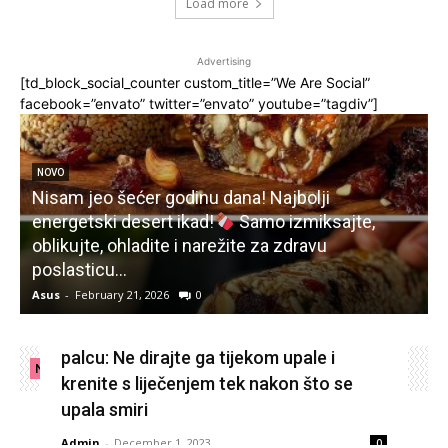
Load more
Advertising
[td_block_social_counter custom_title=”We Are Social”
facebook=”envato” twitter=”envato” youtube=”tagdiv”]
NOVO
Nisam jeo šećer godinu dana! Najbolji
energetski desert ikad!
Samo izmiksajte,
oblikujte, ohladite i narežite za zdravu
poslasticu…
s
Asus
-
February 21, 2026
0
A
Što učiniti kad vam izraste nokat na
palcu: Ne dirajte ga tijekom upale i
New Collections
krenite s liječenjem tek nakon što se
upala smiri
Admin
-
December 1, 2023
0