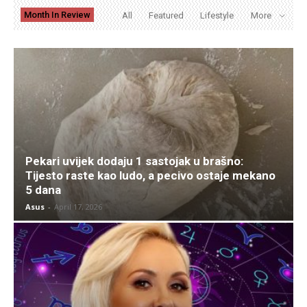
Month In Review
All
Featured
Lifestyle
More
Pekari uvijek dodaju 1 sastojak u brašno:
Tijesto raste kao ludo, a pecivo ostaje mekano
5 dana
Asus
-
April 17, 2026