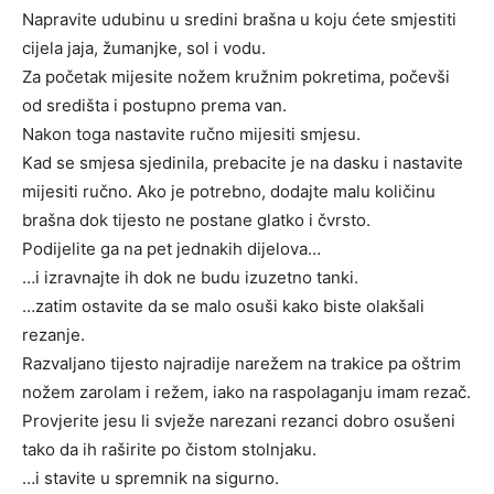
Napravite udubinu u sredini brašna u koju ćete smjestiti
cijela jaja, žumanjke, sol i vodu.
Za početak mijesite nožem kružnim pokretima, počevši
od središta i postupno prema van.
Nakon toga nastavite ručno mijesiti smjesu.
Kad se smjesa sjedinila, prebacite je na dasku i nastavite
mijesiti ručno. Ako je potrebno, dodajte malu količinu
brašna dok tijesto ne postane glatko i čvrsto.
Podijelite ga na pet jednakih dijelova…
…i izravnajte ih dok ne budu izuzetno tanki.
…zatim ostavite da se malo osuši kako biste olakšali
rezanje.
Razvaljano tijesto najradije narežem na trakice pa oštrim
nožem zarolam i režem, iako na raspolaganju imam rezač.
Provjerite jesu li svježe narezani rezanci dobro osušeni
tako da ih raširite po čistom stolnjaku.
…i stavite u spremnik na sigurno.