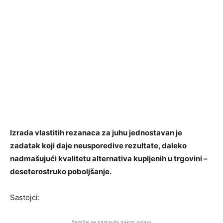
Izrada vlastitih rezanaca za juhu jednostavan je
zadatak koji daje neusporedive rezultate, daleko
nadmašujući kvalitetu alternativa kupljenih u trgovini –
deseterostruko poboljšanje.
Sastojci:
Sadržaj se nastavlja nakon oglasa