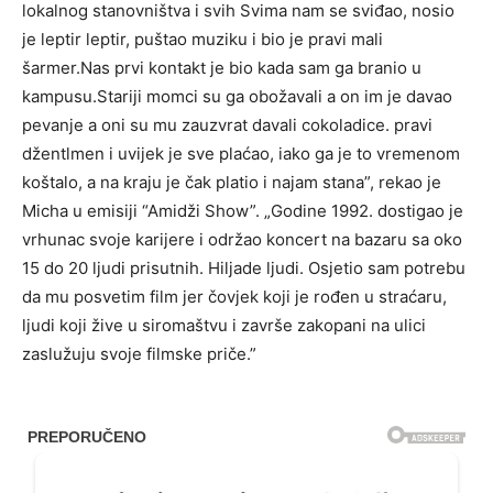
lokalnog stanovništva i svih Svima nam se sviđao, nosio
je leptir leptir, puštao muziku i bio je pravi mali
šarmer.Nas prvi kontakt je bio kada sam ga branio u
kampusu.Stariji momci su ga obožavali a on im je davao
pevanje a oni su mu zauzvrat davali cokoladice. pravi
džentlmen i uvijek je sve plaćao, iako ga je to vremenom
koštalo, a na kraju je čak platio i najam stana”, rekao je
Micha u emisiji “Amidži Show”. „Godine 1992. dostigao je
vrhunac svoje karijere i održao koncert na bazaru sa oko
15 do 20 ljudi prisutnih. Hiljade ljudi. Osjetio sam potrebu
da mu posvetim film jer čovjek koji je rođen u straćaru,
ljudi koji žive u siromaštvu i završe zakopani na ulici
zaslužuju svoje filmske priče.”