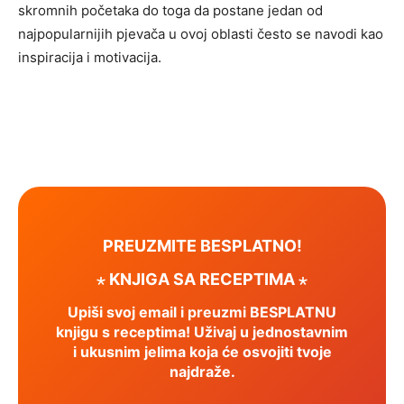
skromnih početaka do toga da postane jedan od
najpopularnijih pjevača u ovoj oblasti često se navodi kao
inspiracija i motivacija.
PREUZMITE BESPLATNO!
⋆ KNJIGA SA RECEPTIMA ⋆
Upiši svoj email i preuzmi BESPLATNU
knjigu s receptima! Uživaj u jednostavnim
i ukusnim jelima koja će osvojiti tvoje
najdraže.