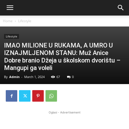
Home
Lifestyle
Lifestyle
IMAO MILIONE U RUKAMA, A UMRO U
IZNAJMLJENOM STANU: Muž Anice
Dobre branio Džeja u školskom dvorištu –
Mangupi ga voleli
By
Admin
-
March 1, 2024
67
0
Oglasi - Advertisement