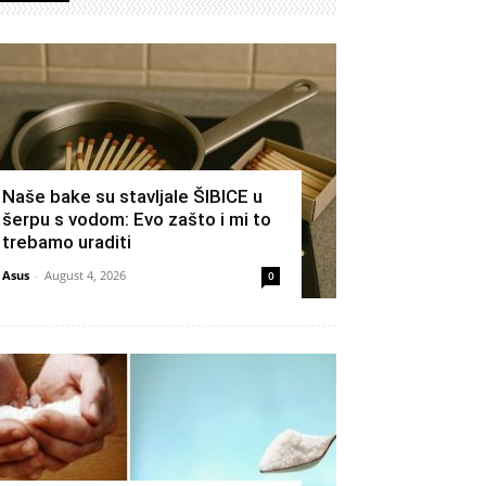
Naše bake su stavljale ŠIBICE u
šerpu s vodom: Evo zašto i mi to
trebamo uraditi
Asus
-
August 4, 2026
0