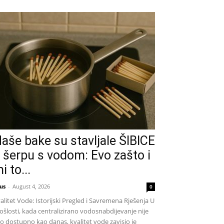
aše bake su stavljale ŠIBICE
 šerpu s vodom: Evo zašto i
i to...
us
-
August 4, 2026
0
alitet Vode: Istorijski Pregled i Savremena Rješenja U
ošlosti, kada centralizirano vodosnabdijevanje nije
lo dostupno kao danas, kvalitet vode zavisio je