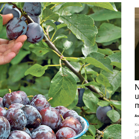
N
u
m
As
Kv
pr
bi