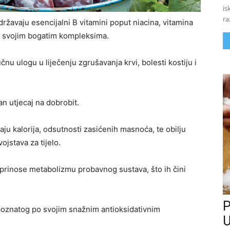
is
ra
državaju esencijalni B vitamini poput niacina, vitamina
po svojim bogatim kompleksima.
jučnu ulogu u liječenju zgrušavanja krvi, bolesti kostiju i
an utjecaj na dobrobit.
u kalorija, odsutnosti zasićenih masnoća, te obilju
ojstava za tijelo.
doprinose metabolizmu probavnog sustava, što ih čini
P
 poznatog po svojim snažnim antioksidativnim
U