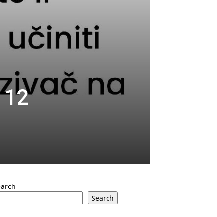
i
 12
earch
Search