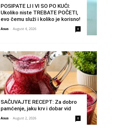
POSIPATE LI I VI SO PO KUĆI:
Ukoliko niste TREBATE POČETI,
evo čemu služi i koliko je korisno!
Asus
-
August 4, 2026
0
SAČUVAJTE RECEPT: Za dobro
pamćenje, jaku krv i dobar vid
Asus
-
August 2, 2026
0