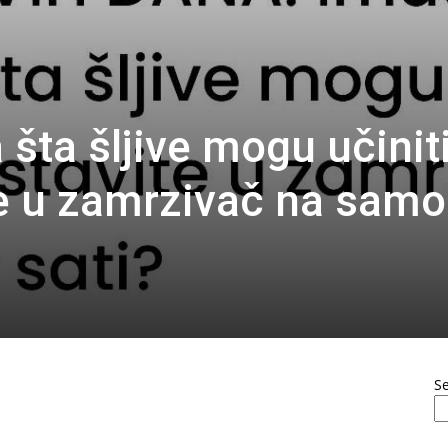
 šta šljive mogu učinit
te u zamrzivač na samo
S