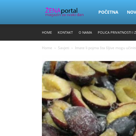
Zena
POČETNA
NO
HOME
KONTAKT
O NAMA
POLICA PRIVATNOSTI I 
Portal
Home
Savjeti
Imate li pojma šta šljive mogu učiniti