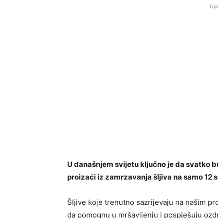
Ogl
U današnjem svijetu ključno je da svatko b
proizaći iz zamrzavanja šljiva na samo 12 s
Šljive koje trenutno sazrijevaju na našim p
da pomognu u mršavljenju i pospješuju ozdr