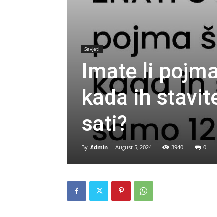
Savjeti
Imate li pojma
kada ih stavi
sati?
By
Admin
-
August 5, 2024
3940
0