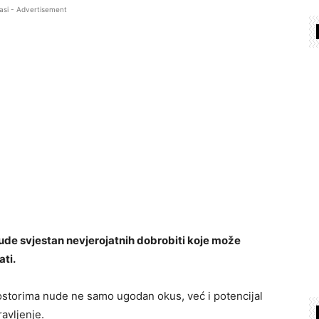
asi - Advertisement
ude svjestan nevjerojatnih dobrobiti koje može
ati.
rostorima nude ne samo ugodan okus, već i potencijal
avljenje.