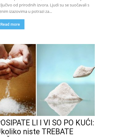
ključivo od prirodnih izvora. Ljudi su se suočavali s
znim izazovima u potrazi za...
Read more
OSIPATE LI I VI SO PO KUĆI:
koliko niste TREBATE