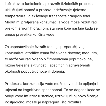
i učinkovito funkcioniranje raznih fizioloških procesa,
uključujući pomoć u probavi, održavanje tjelesne
temperature i olakšavanje transporta hranjivih tvari.
Međutim, pretjerana konzumacija vode može rezultirati
prekomjernom hidracijom, stanjem koje nastaje kada se
unese prevelika količina vode.
Za uspostavljanje čvrstih temelja preporučljivo je
konzumirati otprilike osam čaša vode dnevno; međutim,
to može varirati ovisno o čimbenicima poput okoline,
razine tjelesne aktivnosti i specifičnih zdravstvenih
okolnosti poput trudnoće ili dojenja.
Pretjerana konzumacija vode može dovesti do opijanja i
utjecati na kognitivne sposobnosti. To se događa kada se
obilje vode infiltrira u stanice, uzrokujući njihovo širenje.
Posljedično, mozak je napregnut, što rezultira