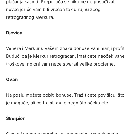
plaćanja kasniti. Preporuča se nikome ne posuđivati ​​
novac jer će vam biti vraćen tek u rujnu zbog
retrogradnog Merkura.
Djevica
Venera i Merkur u vašem znaku donose vam manji profit.
Budući da je Merkur retrogradan, imat ćete neočekivane
troškove, no oni vam neće stvarati velike probleme.
Ovan
Na poslu možete dobiti bonuse. Tražit ćete povišicu, što
je moguće, ali će trajati dulje nego što očekujete.
Škorpion
Ovo je izvrsno razdoblje za kumovanje i raspolaganje