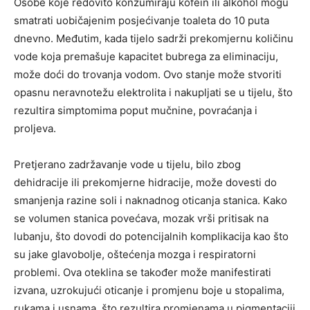
Osobe koje redovito konzumiraju kofein ili alkohol mogu
smatrati uobičajenim posjećivanje toaleta do 10 puta
dnevno. Međutim, kada tijelo sadrži prekomjernu količinu
vode koja premašuje kapacitet bubrega za eliminaciju,
može doći do trovanja vodom. Ovo stanje može stvoriti
opasnu neravnotežu elektrolita i nakupljati se u tijelu, što
rezultira simptomima poput mučnine, povraćanja i
proljeva.
Pretjerano zadržavanje vode u tijelu, bilo zbog
dehidracije ili prekomjerne hidracije, može dovesti do
smanjenja razine soli i naknadnog oticanja stanica. Kako
se volumen stanica povećava, mozak vrši pritisak na
lubanju, što dovodi do potencijalnih komplikacija kao što
su jake glavobolje, oštećenja mozga i respiratorni
problemi. Ova oteklina se također može manifestirati
izvana, uzrokujući oticanje i promjenu boje u stopalima,
rukama i usnama, što rezultira promjenama u pigmentaciji