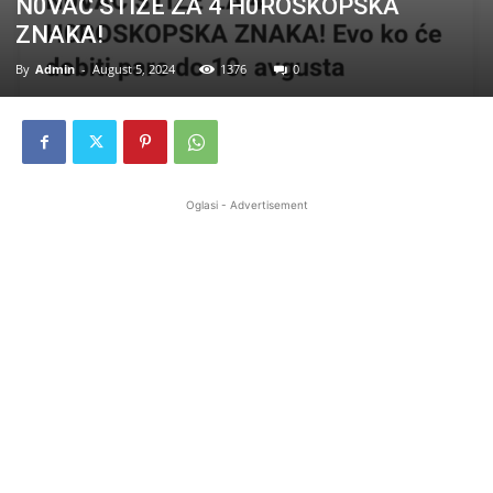
N0VAC STIŽE ZA 4 H0ROSKOPSKA
ZNAKA!
By
Admin
-
August 5, 2024
1376
0
Oglasi - Advertisement