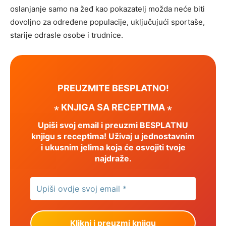
oslanjanje samo na žeđ kao pokazatelj možda neće biti
dovoljno za određene populacije, uključujući sportaše,
starije odrasle osobe i trudnice.
PREUZMITE BESPLATNO!
⋆ KNJIGA SA RECEPTIMA ⋆
Upiši svoj email i preuzmi BESPLATNU
knjigu s receptima! Uživaj u jednostavnim
i ukusnim jelima koja će osvojiti tvoje
najdraže.