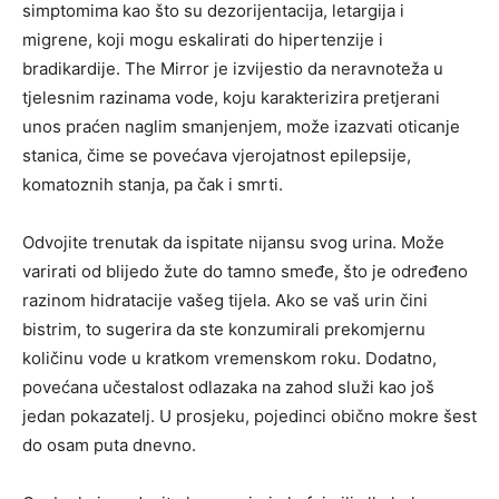
simptomima kao što su dezorijentacija, letargija i
migrene, koji mogu eskalirati do hipertenzije i
bradikardije. The Mirror je izvijestio da neravnoteža u
tjelesnim razinama vode, koju karakterizira pretjerani
unos praćen naglim smanjenjem, može izazvati oticanje
stanica, čime se povećava vjerojatnost epilepsije,
komatoznih stanja, pa čak i smrti.
Odvojite trenutak da ispitate nijansu svog urina. Može
varirati od blijedo žute do tamno smeđe, što je određeno
razinom hidratacije vašeg tijela. Ako se vaš urin čini
bistrim, to sugerira da ste konzumirali prekomjernu
količinu vode u kratkom vremenskom roku. Dodatno,
povećana učestalost odlazaka na zahod služi kao još
jedan pokazatelj. U prosjeku, pojedinci obično mokre šest
do osam puta dnevno.