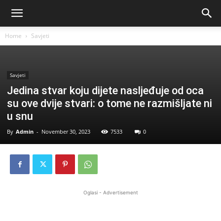
Home
Savjeti
Savjeti
Jedina stvar koju dijete nasljeđuje od oca
su ove dvije stvari: o tome ne razmišljate ni
u snu
By
Admin
-
November 30, 2023
7533
0
Oglasi - Advertisement