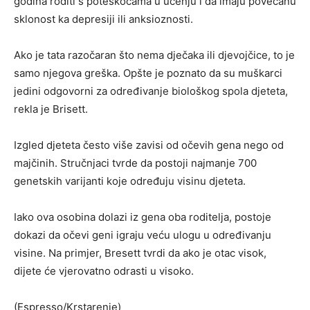
godina roditi s poteškoćama u učenju i da imaju povećanu
sklonost ka depresiji ili anksioznosti.
Ako je tata razočaran što nema dječaka ili djevojčice, to je
samo njegova greška. Opšte je poznato da su muškarci
jedini odgovorni za određivanje biološkog spola djeteta,
rekla je Brisett.
Izgled djeteta često više zavisi od očevih gena nego od
majčinih. Stručnjaci tvrde da postoji najmanje 700
genetskih varijanti koje određuju visinu djeteta.
Iako ova osobina dolazi iz gena oba roditelja, postoje
dokazi da očevi geni igraju veću ulogu u određivanju
visine. Na primjer, Bresett tvrdi da ako je otac visok,
dijete će vjerovatno odrasti u visoko.
(Espresso/Krstarenje)