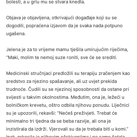
bolesti, a u grlu mu se stvara knedla.
Objava je objavljena, otkrivajući događaje koji su se
dogodili, popraćena izjavom da je svaka nada potpuno
ugašena.
Jelena je za to vrijeme mamu tješila umirujućim riječima,
“Maki, molim te nemoj suze roniti, sve će se srediti.
Medicinski stručnjaci predložili su terapiju zračenjem kao
sredstvo za njezino spašavanje, ali uz uvjet prekida
trudnoće. Čudili su se njezinoj sposobnosti da ostane pri
svijesti u takvim okolnostima. Međutim, ona je, ležeći u
bolničkom krevetu, oštro odbila njihovu ponudu. Liječnici
su je upozorili, rekavši: “Nećeš preživjeti. Trebat će
minimalno tri tjedna da se beba razvije, ali ona je
inzistirala da izdrži. Vjerovali su da je trebala biti u komi.”
Ipak, prkosila je njihovim očekivanjima i ne samo šetala,