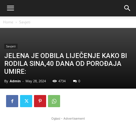
Home
Savjeti
Savjeti
JELENA JE ODBILA LIJEČENJE KAKO BI
RODILA SINA,40 DANA OD POROĐAJA
UMIRE:
By
Admin
-
May 28, 2024
4734
0
Oglasi - Advertisement