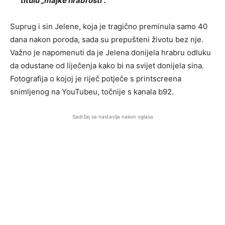
titulu „majke hrabrosti“.
Suprug i sin Jelene, koja je tragično preminula samo 40
dana nakon poroda, sada su prepušteni životu bez nje.
Važno je napomenuti da je Jelena donijela hrabru odluku
da odustane od liječenja kako bi na svijet donijela sina.
Fotografija o kojoj je riječ potječe s printscreena
snimljenog na YouTubeu, točnije s kanala b92.
Sadržaj se nastavlja nakon oglasa