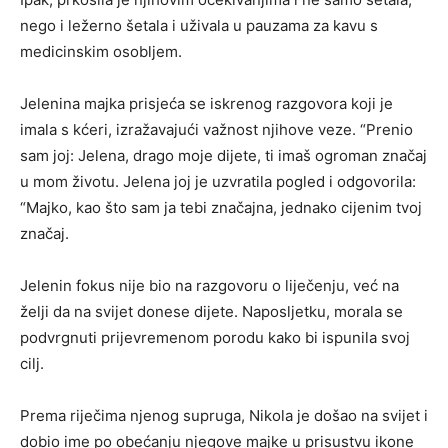
nego i ležerno šetala i uživala u pauzama za kavu s
medicinskim osobljem.
Jelenina majka prisjeća se iskrenog razgovora koji je
imala s kćeri, izražavajući važnost njihove veze. “Prenio
sam joj: Jelena, drago moje dijete, ti imaš ogroman značaj
u mom životu. Jelena joj je uzvratila pogled i odgovorila:
“Majko, kao što sam ja tebi značajna, jednako cijenim tvoj
značaj.
Jelenin fokus nije bio na razgovoru o liječenju, već na
želji da na svijet donese dijete. Naposljetku, morala se
podvrgnuti prijevremenom porodu kako bi ispunila svoj
cilj.
Prema riječima njenog supruga, Nikola je došao na svijet i
dobio ime po obećanju njegove majke u prisustvu ikone