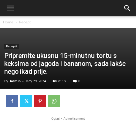
Home
Recepti
Recepti
Pripremite ukusnu 15-minutnu tortu s
keksima od jagoda i bananom, sada lakše
nego ikad prije.
By
Admin
-
May 29, 2024
8118
0
Oglasi - Advertisement