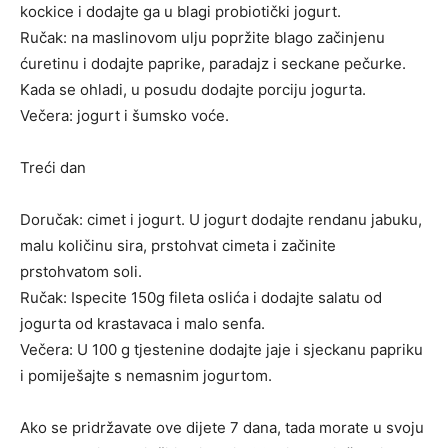
kockice i dodajte ga u blagi probiotički jogurt.
Ručak: na maslinovom ulju popržite blago začinjenu
ćuretinu i dodajte paprike, paradajz i seckane pečurke.
Kada se ohladi, u posudu dodajte porciju jogurta.
Večera: jogurt i šumsko voće.
Treći dan
Doručak: cimet i jogurt. U jogurt dodajte rendanu jabuku,
malu količinu sira, prstohvat cimeta i začinite
prstohvatom soli.
Ručak: Ispecite 150g fileta oslića i dodajte salatu od
jogurta od krastavaca i malo senfa.
Večera: U 100 g tjestenine dodajte jaje i sjeckanu papriku
i pomiješajte s nemasnim jogurtom.
Ako se pridržavate ove dijete 7 dana, tada morate u svoju