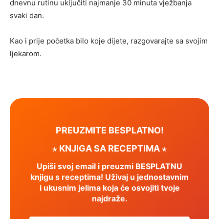
dnevnu rutinu uključiti najmanje 30 minuta vježbanja
svaki dan.
Kao i prije početka bilo koje dijete, razgovarajte sa svojim
ljekarom.
PREUZMITE BESPLATNO!
⋆ KNJIGA SA RECEPTIMA ⋆
Upiši svoj email i preuzmi BESPLATNU
knjigu s receptima! Uživaj u jednostavnim
i ukusnim jelima koja će osvojiti tvoje
najdraže.