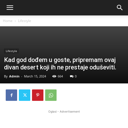
Home
Lifestyle
Lifestyle
Kad god dođem u goste, pripremam ovaj
divan desert koji ih ne prestaje oduševiti.
By
Admin
-
March 15, 2024
664
0
Oglasi - Advertisement