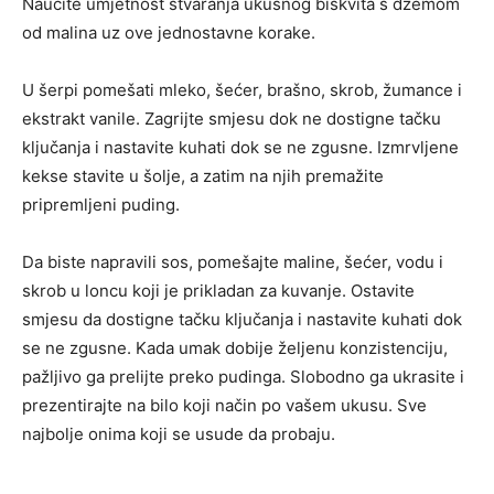
Naučite umjetnost stvaranja ukusnog biskvita s džemom
od malina uz ove jednostavne korake.
U šerpi pomešati mleko, šećer, brašno, skrob, žumance i
ekstrakt vanile. Zagrijte smjesu dok ne dostigne tačku
ključanja i nastavite kuhati dok se ne zgusne. Izmrvljene
kekse stavite u šolje, a zatim na njih premažite
pripremljeni puding.
Da biste napravili sos, pomešajte maline, šećer, vodu i
skrob u loncu koji je prikladan za kuvanje. Ostavite
smjesu da dostigne tačku ključanja i nastavite kuhati dok
se ne zgusne. Kada umak dobije željenu konzistenciju,
pažljivo ga prelijte preko pudinga. Slobodno ga ukrasite i
prezentirajte na bilo koji način po vašem ukusu. Sve
najbolje onima koji se usude da probaju.