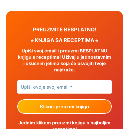
PREUZMITE BESPLATNO!
⋆ KNJIGA SA RECEPTIMA ⋆
Upiši svoj email i preuzmi BESPLATNU
knjigu s receptima! Uživaj u jednostavnim
i ukusnim jelima koja će osvojiti tvoje
najdraže.
Jednim klikom preuzmi knjigu s najboljim
receptima!