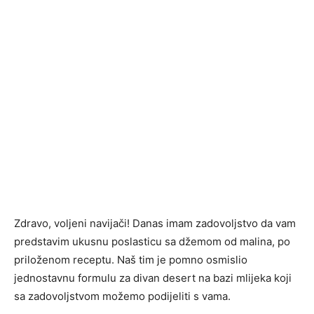
Zdravo, voljeni navijači! Danas imam zadovoljstvo da vam
predstavim ukusnu poslasticu sa džemom od malina, po
priloženom receptu. Naš tim je pomno osmislio
jednostavnu formulu za divan desert na bazi mlijeka koji
sa zadovoljstvom možemo podijeliti s vama.