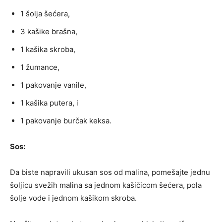
1 šolja šećera,
3 kašike brašna,
1 kašika skroba,
1 žumance,
1 pakovanje vanile,
1 kašika putera, i
1 pakovanje burčak keksa.
Sos:
Da biste napravili ukusan sos od malina, pomešajte jednu
šoljicu svežih malina sa jednom kašičicom šećera, pola
šolje vode i jednom kašikom skroba.